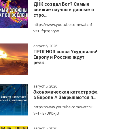
ДНК создал Бог? Самые
свежие научные данные о
стро…
https://www.youtube.com/watch?
v=TLfqcrq5ryw
август 6, 2026
ПРОГНОЗ снова Ухудшился!
Европу и Россию ждут
резк…
август 5, 2026
Экономическая катастрофа
в Европе // Закрываются п…
https://www.youtube.com/watch?
v=TFJE7DKbxjU
август 5, 2026