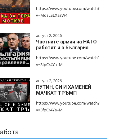
https://www.youtube.com/watch?
v=MdsLSLXazW4
август 2, 2026
Частните армии на НАТО
работят и в България
https://www.youtube.com/watch?
v=3fpCr4Ya–M
август 2, 2026
ПУТИН, СИ И ХАМЕНЕЙ
МАЧКАТ ТРЪМП
https://www.youtube.com/watch?
v=3fpCr4Ya–M
абота