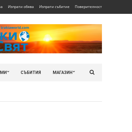
на
Изпрати обява
Изпрати събитие
Поверителност
ЛМИ
СЪБИТИЯ
МАГАЗИН