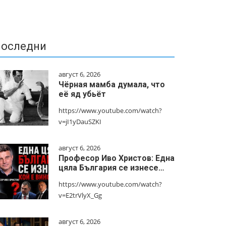
оследни
август 6, 2026
Чёрная мамба думала, что
её яд убьёт
https://www.youtube.com/watch?
v=jI1yDauSZKI
август 6, 2026
Професор Иво Христов: Една
цяла България се изнесе…
https://www.youtube.com/watch?
v=E2trVlyX_Gg
август 6, 2026