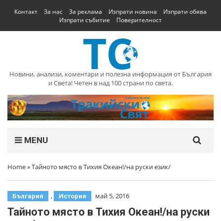
Контакт
За нас
За реклама
Изпрати новина
Изпрати обява
Изпрати събитие
Поверителност
Новини, анализи, коментари и полезна информация от България
и Света! Четен в над 100 страни по света.
MENU
Home
»
Тайното място в Тихия Океан!/на руски език/
,
май 5, 2016
България
История
Тайното място в Тихия Океан!/на руски