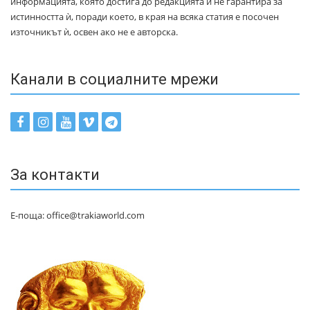
информацията, която достига до редакцията и не гарантира за
истинността ѝ, поради което, в края на всяка статия е посочен
източникът ѝ, освен ако не е авторска.
Канали в социалните мрежи
За контакти
Е-поща: office@trakiaworld.com