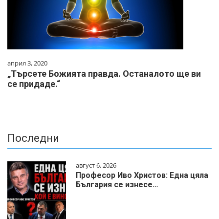
април 3, 2020
„Търсете Божията правда. Останалото ще ви
се придаде.“
Последни
август 6, 2026
Професор Иво Христов: Една цяла
България се изнесе…