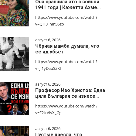
Она сравнила это с войной
1941 года | Кажетта Ахме…
https://www.youtube.com/watch?
v=QH3_hIrO5zo
август 6, 2026
Чёрная мамба думала, что
её яд убьёт
https://www.youtube.com/watch?
v=jI1yDauSZKI
август 6, 2026
Професор Иво Христов: Една
цяла България се изнесе…
https://www.youtube.com/watch?
v=E2trVlyX_Gg
август 6, 2026
Пустые кресла: что