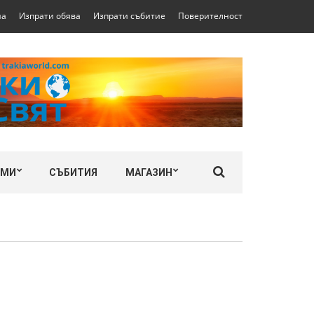
на
Изпрати обява
Изпрати събитие
Поверителност
ЛМИ
СЪБИТИЯ
МАГАЗИН