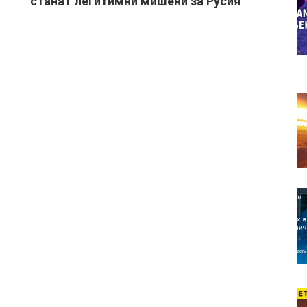
станат легитимни мишени за Русия