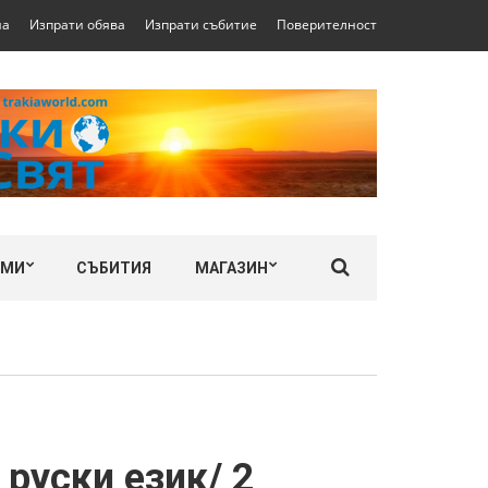
на
Изпрати обява
Изпрати събитие
Поверителност
ЛМИ
СЪБИТИЯ
МАГАЗИН
руски език/ 2