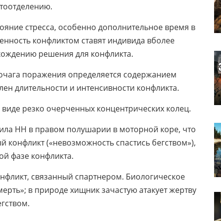
отоотделению.
тояние стресса, особенно дополнительное время в
енность конфликтом ставят индивида вболее
хождению решения для конфликта.
 очага поражения определяется содержанием
ен длительности и интенсивности конфликта.
в виде резко очерченных концентрических колец.
ла НН в правом полушарии в моторной коре, что
й конфликт («невозможность спастись бегством»),
ой фазе конфликта.
нфликт, связанный спартнером. Биологическое
мерть»; в природе хищник зачастую атакует жертву
егством.