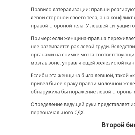
Правило латерализации: правши реагируют
левой стороной своего тела, а на конфликт
правой стороной тела. У левшей ситуация 
Пример: если женщина-правша переживает «
нее развивается рак левой груди. Вследст
органами на снимке мозга соответствующи
мозгав зоне, управляющей железистойтка
Еслибы эта женщина была левшой, такой «к
привел бы ее к раку правой молочной жел
обнаружила бы поражение левой стороны
Определение ведущей руки представляет 
первоначального СДХ.
Второй биологиче