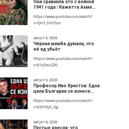
Она сравнила это с войной
1941 года | Кажетта Ахме…
https://www.youtube.com/watch?
v=QH3_hIrO5zo
август 6, 2026
Чёрная мамба думала, что
её яд убьёт
https://www.youtube.com/watch?
v=jI1yDauSZKI
август 6, 2026
Професор Иво Христов: Една
цяла България се изнесе…
https://www.youtube.com/watch?
v=E2trVlyX_Gg
август 6, 2026
Пустые кресла: что