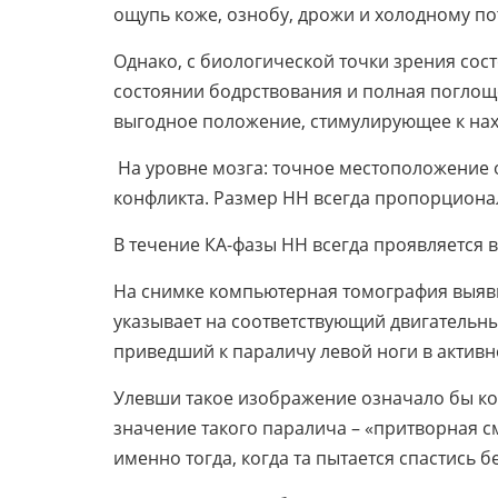
ощупь коже, ознобу, дрожи и холодному п
Однако, с биологической точки зрения сос
состоянии бодрствования и полная поглощ
выгодное положение, стимулирующее к на
На уровне мозга: точное местоположение
конфликта. Размер НН всегда пропорционал
В течение КА-фазы НН всегда проявляется 
На снимке компьютерная томография выяви
указывает на соответствующий двигательны
приведший к параличу левой ноги в активн
Улевши такое изображение означало бы ко
значение такого паралича – «притворная с
именно тогда, когда та пытается спастись б