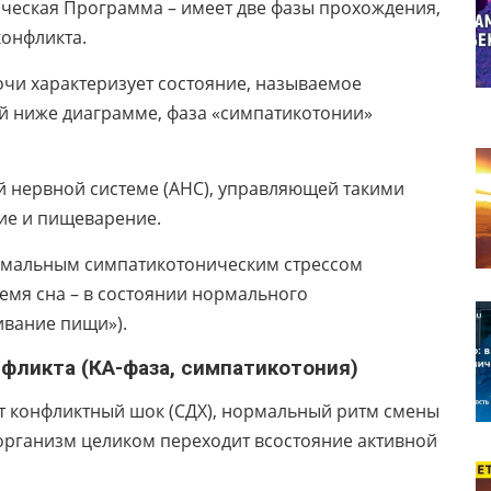
ческая Программа – имеет две фазы прохождения,
конфликта.
чи характеризует состояние, называемое
й ниже диаграмме, фаза «симпатикотонии»
й нервной системе (АНС), управляющей такими
ние и пищеварение.
ормальным симпатикотоническим стрессом
время сна – в состоянии нормального
ивание пищи»).
КА-фаза, симпатикотония)
ит конфликтный шок (СДХ), нормальный ритм смены
 организм целиком переходит всостояние активной