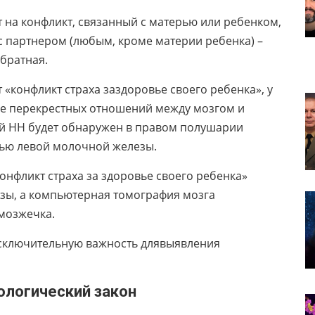
 на конфликт, связанный с матерью или ребенком,
 с партнером (любым, кроме материи ребенка) –
обратная.
конфликт страха заздоровье своего ребенка», у
вие перекрестных отношений между мозгом и
й НН будет обнаружен в правом полушарии
нью левой молочной железы.
онфликт страха за здоровье своего ребенка»
езы, а компьютерная томография мозга
 мозжечка.
исключительную важность длявыявления
ский закон