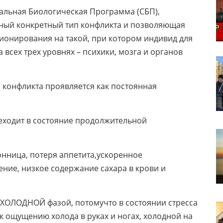
альная Биологическая Программа (СБП),
ный конкретный тип конфликта и позволяющая
онирования на такой, при котором индивид для
всех трех уровнях – психики, мозга и органов
и конфликта проявляется как постоянная
еходит в состояние продолжительной
онница, потеря аппетита,ускоренное
ние, низкое содержание сахара в крови и
 ХОЛОДНОЙ фазой, потомучто в состоянии стресса
к ощущению холода в руках и ногах, холодной на