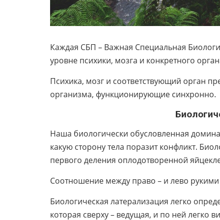
Каждая СБП – Важная Специальная Биолог
уровне психики, мозга и конкретного орган
Психика, мозг и соответствующий орган пр
организма, функционирующие синхронно.
Биологическая лат
Наша биологически обусловленная доминан
какую сторону тела поразит конфликт. Био
первого деления оплодотворенной яйцекл
Соотношение между право – и лево рукими 
Биологическая латерализация легко опреде
которая сверху – ведущая, и по ней легко 