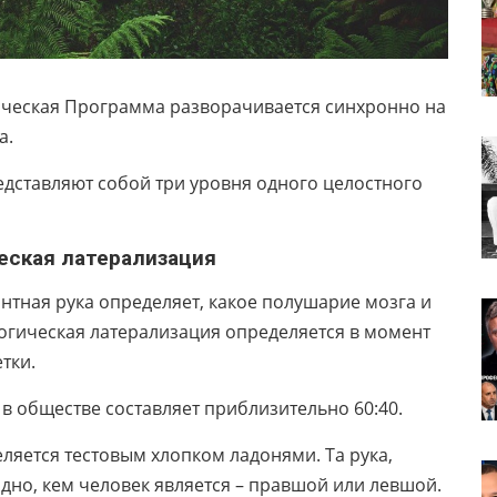
ическая Программа разворачивается синхронно на
а.
едставляют собой три уровня одного целостного
ерализация
тная рука определяет, какое полушарие мозга и
логическая латерализация определяется в момент
етки.
в обществе составляет приблизительно 60:40.
ляется тестовым хлопком ладонями. Та рука,
видно, кем человек является – правшой или левшой.