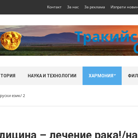
Контакт
За нас
За реклама
Изпрати нови
СТОРИЯ
НАУКА И ТЕХНОЛОГИИ
ХАРМОНИЯ
ФИ
уски език/ 2
ицина – лечение рака!/на 