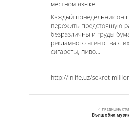
местном языке.
Каждый понедельник он п
пережить предстоящую ра
безразличны и груды бума
рекламного агентства с и
сигареты, пиво…
Продолже
http://inlife.uz/sekret-milli
ПРЕДИШНА СТА
Вълшебна музик