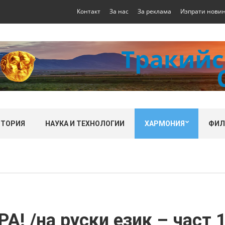
Контакт
За нас
За реклама
Изпрати нови
СТОРИЯ
НАУКА И ТЕХНОЛОГИИ
ХАРМОНИЯ
ФИ
 /на руски език – част 1