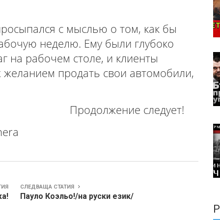
росыпался с мыслью о том, как бы
бочую неделю. Ему были глубоко
г на рабочем столе, и клиенты
х желанием продать свои автомобили,
ние следует!
onera
ТИЯ
СЛЕДВАЩА СТАТИЯ
а!
Пауло Коэльо!/на руски език/
Р