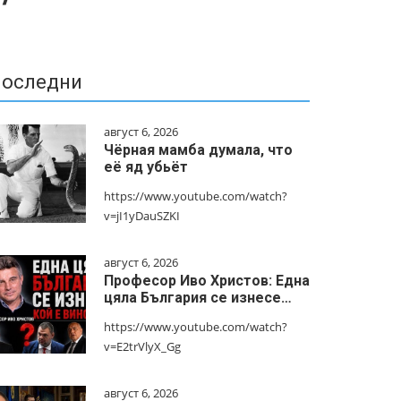
оследни
август 6, 2026
Чёрная мамба думала, что
её яд убьёт
https://www.youtube.com/watch?
v=jI1yDauSZKI
август 6, 2026
Професор Иво Христов: Една
цяла България се изнесе…
https://www.youtube.com/watch?
v=E2trVlyX_Gg
август 6, 2026