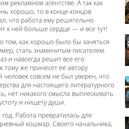
ом рекламном агентстве. А так как
ень хорошо, то в конце-концов
ал, что работа ему решительно
т к ней больше сердце — и все тут!
о том, как хорошо было бы заняться
имер, стать знаменитым писателем.
аз и навсегда решит все его
 тому же принесет ее автору
й человек совсем не был уверен, что
терства для настоящего литературного
сь, нет никакого смысла выплескивать
устоту и нищету души.
л год. Работа превратилась для
дневный кошмар. Своего начальника,