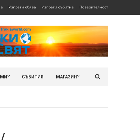
на
Изпрати обява
Изпрати събитие
Поверителност
ЛМИ
СЪБИТИЯ
МАГАЗИН
/