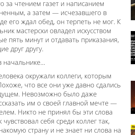
о за чтением газет и написанием
ненным, а затем — исчезавшего в
е его ждал обед, он терпеть не мог. К
ьник мастерски овладел искусством
е пять минут и отдавать приказания,
е друг другу.
 в начальнике…
еловека окружали коллеги, которым
Похоже, что все они уже давно сдались
удущем. Невозможно было даже
ссказать им о своей главной мечте —
телем. Никто не принял бы эти слова
 чувствовал себя среди коллег так,
накомую страну и не знает ни слова на