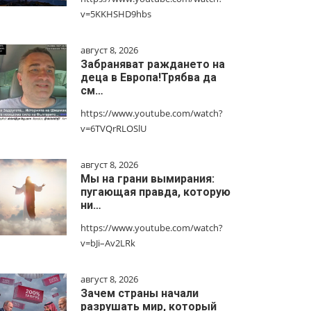
v=5KKHSHD9hbs
август 8, 2026
Забраняват раждането на
деца в Европа!Трябва да
см…
https://www.youtube.com/watch?
v=6TVQrRLOSlU
август 8, 2026
Мы на грани вымирания:
пугающая правда, которую
ни…
https://www.youtube.com/watch?
v=bJi–Av2LRk
август 8, 2026
Зачем страны начали
разрушать мир, который