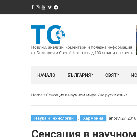
Новини, анализи, коментари и полезна информация
от България и Света! Четен в над 100 страни по света.
НАЧАЛО
БЪЛГАРИЯ
СВЯТ
И
Home
»
Сенсация в научном мире! /на руски език/
,
април 27, 2016
Наука и Технологии
Хармония
Сенсация в научном 