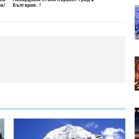
ик/
България…!