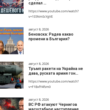
сделал …
https://www.youtube.com/watch?
v=1S5NmScYgVE
август 8, 2026
Беновска: Радев какво
промени в България?
август 8, 2026
Тръмп ракети на Украйна не
дава, руската армия гон…
https://www.youtube.com/watch?
v=F1BxfY4fsm0
август 8, 2026
ВС РФ атакуют Чернигов
масштабное наступление