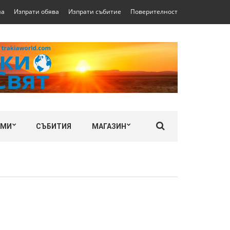
на
Изпрати обява
Изпрати събитие
Поверителност
ЛМИ
СЪБИТИЯ
МАГАЗИН