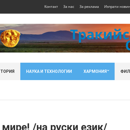
Контакт
За нас
За реклама
Изпрати нови
СТОРИЯ
НАУКА И ТЕХНОЛОГИИ
ХАРМОНИЯ
ФИ
мире! /на руски език/