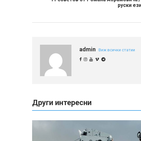
руски ез
admin
Виж всички статии
Други интересни