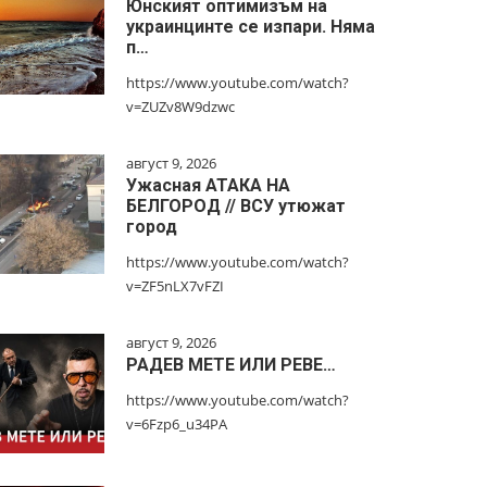
Юнският оптимизъм на
украинцинте се изпари. Няма
п…
https://www.youtube.com/watch?
v=ZUZv8W9dzwc
август 9, 2026
Ужасная АТАКА НА
БЕЛГОРОД // ВСУ утюжат
город
https://www.youtube.com/watch?
v=ZF5nLX7vFZI
август 9, 2026
РАДЕВ МЕТЕ ИЛИ РЕВЕ…
https://www.youtube.com/watch?
v=6Fzp6_u34PA