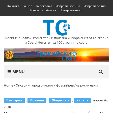
Контакт
За нас
За реклама
Изпрати новина
Изпрати обява
Изпрати събитие
Поверителност
Новини, анализи, коментари и полезна информация от България
и Света! Четен в над 100 страни по света.
MENU
Home
»
Хисаря – город римлян и фракийцев!/на руски език/
,
,
,
април 26,
България
Локални
Общество
Хисаря
2016