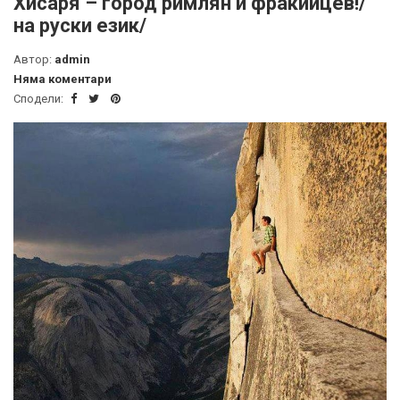
Хисаря – город римлян и фракийцев!/
на руски език/
Автор:
admin
Няма коментари
Сподели: