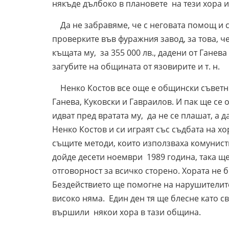
някъде дълбоко в плановете на тези хора и
Да не забравяме, че с неговата помощ и с
проверките във фуражния завод, за това, че
къщата му, за 355 000 лв., дадени от Гане
загубите на общината от язовирите и т. н.
Ненко Костов все още е общински съветни
Ганева, Куковски и Гавраилов. И пак ще се 
идват пред вратата му, да не се плашат, а д
Ненко Костов и си играят със съдбата на хо
същите методи, които използваха комунисти
дойде десети ноември 1989 година, така ще
отговорност за всичко сторено. Хората не би
Бездействието ще помогне на нарушителите д
високо няма. Един ден тя ще блесне като св
вършили някои хора в тази община.