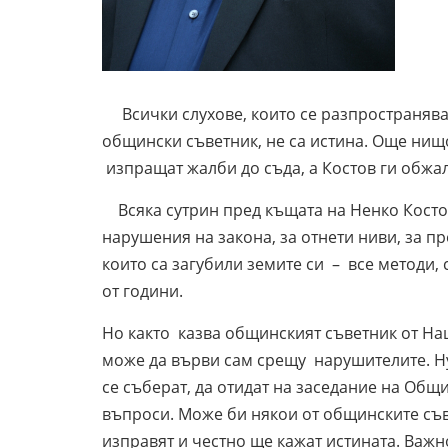
Всички слухове, които се разпространяват
общински съветник, не са истина. Още нищо
изпращат жалби до съда, а Костов ги обжа
Всяка сутрин пред къщата на Ненко Кoстов 
нарушения на закона, за отнети ниви, за пр
които са загубили земите си – все методи, 
от години.
Но както казва общинският съветник от На
може да върви сам срещу нарушителите. Ну
се съберат, да отидат на заседание на Общ
въпроси. Може би някои от общинските съв
изправят и честно ще кажат истината. Важно