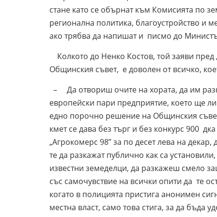
стане като се обърнат към Комисията по з
регионална политика, благоустройство и м
ако трябва да напишат и писмо до Министъ
Колкото до Ненко Костов, той заяви пред „
Общинския съвет, е доволен от всичко, кое
– Да отвориш очите на хората, да им разк
европейски пари предприятие, което ще ли
едно порочно решение на Общинския съвет,
кмет се дава без търг и без конкурс 900 д
„Агрокомерс 98” за по десет лева на декар
те да разкажат публично как са установили
известни земеделци, да разкажеш смело защ
със самочувствие на всички опити да те ос
когато в полицията пристига анонимен сигн
местна власт, само това стига, за да бъда у