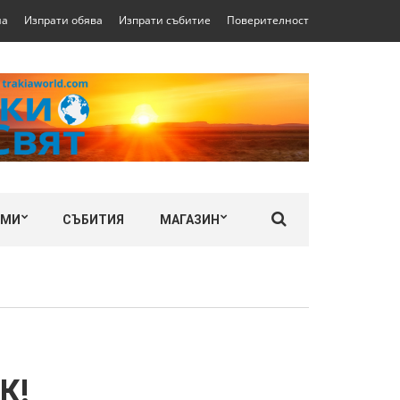
на
Изпрати обява
Изпрати събитие
Поверителност
ЛМИ
СЪБИТИЯ
МАГАЗИН
К!