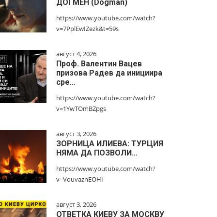
ДОГМЕН (Dogman)
https://www.youtube.com/watch?
v=7PplEwIZezk&t=59s
август 4, 2026
Проф. Валентин Вацев
призова Радев да инициира
сре…
https://www.youtube.com/watch?
v=1YwTOmBZpgs
август 3, 2026
ЗОРНИЦА ИЛИЕВА: ТУРЦИЯ
НЯМА ДА ПОЗВОЛИ…
https://www.youtube.com/watch?
v=VouvaznEOHI
август 3, 2026
ОТВЕТКА КИЕВУ ЗА МОСКВУ