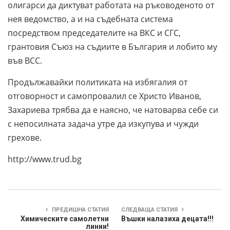
олигарси да диктуват работата на ръководеното от
нея ведомство, a и на съдебната система
посредством председателите на ВКС и СГС,
грантовия Съюз на съдиите в България и лобито му
във ВСС.
Продължавайки политиката на избягалия от
отговорност и самопровалил се Христо Иванов,
Захариева трябва да е наясно, че натоварва себе си
с непосилната задача утре да изкупува и чужди
грехове.
http://www.trud.bg
ПРЕДИШНА СТАТИЯ
СЛЕДВАЩА СТАТИЯ
Химическите самолетни
Въшки налазиха децата!!!
линии!