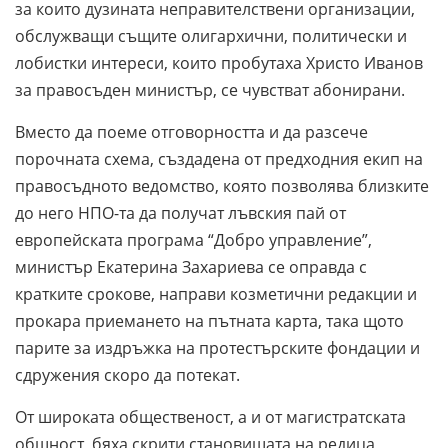
за които дузината неправителствени организации,
обслужващи същите олигархични, политически и
лобистки интереси, които пробутаха Христо Иванов
за правосъден министър, се чувстват абонирани.
Вместо да поеме отговорността и да разсече
порочната схема, създадена от предходния екип на
правосъдното ведомство, която позволява близките
до него НПО-та да получат лъвския пай от
европейската програма “Добро управление”,
министър Екатерина Захариева се оправда с
кратките срокове, направи козметични редакции и
прокара приемането на пътната карта, така щото
парите за издръжка на протестърските фондации и
сдружения скоро да потекат.
От широката общественост, а и от магистратската
общност, бяха скрити становищата на редица