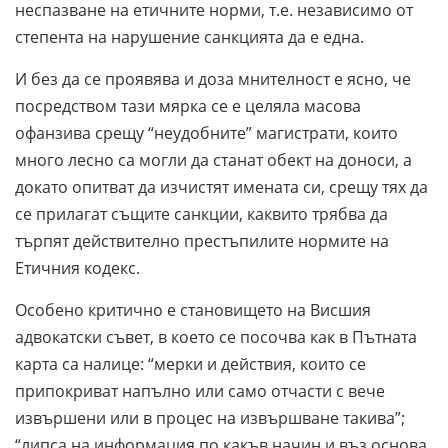
неспазване на етичните норми, т.е. независимо от
степента на нарушение санкцията да е една.
И без да се проявява и доза мнителност е ясно, че
посредством тази мярка се е целяла масова
офанзива срещу “неудобните” магистрати, които
много лесно са могли да станат обект на доноси, а
докато опитват да изчистят имената си, срещу тях да
се прилагат същите санкции, каквито трябва да
търпят действително престъпилите нормите на
Етичния кодекс.
Особено критично е становището на Висшия
адвокатски съвет, в което се посочва как в Пътната
карта са налице: “мерки и действия, които се
припокриват напълно или само отчасти с вече
извършени или в процес на извършване такива”;
“липса на информация по какъв начин и въз основа