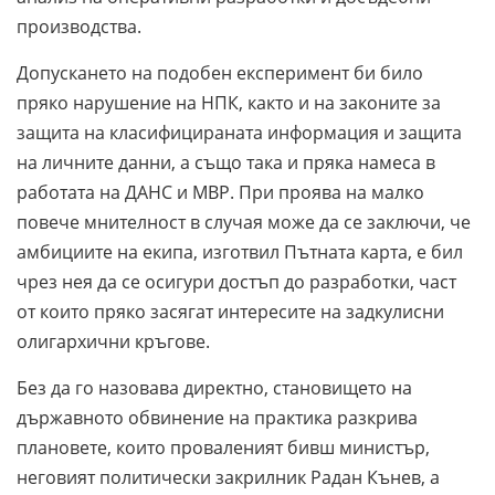
производства.
Допускането на подобен експеримент би било
пряко нарушение на НПК, както и на законите за
защита на класифицираната информация и защита
на личните данни, а също така и пряка намеса в
работата на ДАНС и МВР. При проява на малко
повече мнителност в случая може да се заключи, че
амбициите на екипа, изготвил Пътната карта, е бил
чрез нея да се осигури достъп до разработки, част
от които пряко засягат интересите на задкулисни
олигархични кръгове.
Без да го назовава директно, становището на
държавното обвинение на практика разкрива
плановете, които проваленият бивш министър,
неговият политически закрилник Радан Кънев, а