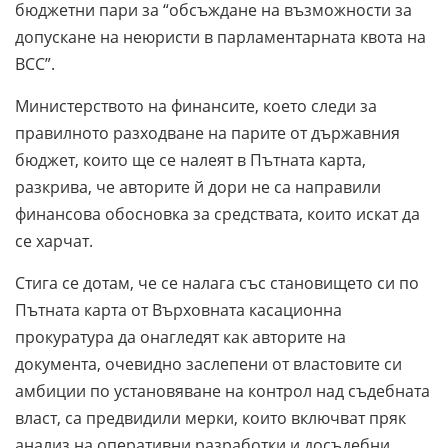
бюджетни пари за “обсъждане на възможности за
допускане на неюристи в парламентарната квота на
ВСС”.
Министерството на финансите, което следи за
правилното разходване на парите от държавния
бюджет, които ще се налеят в Пътната карта,
разкрива, че авторите й дори не са направили
финансова обосновка за средствата, които искат да
се харчат.
Стига се дотам, че се налага със становището си по
Пътната карта от Върховната касационна
прокуратура да онагледят как авторите на
документа, очевидно заслепени от властовите си
амбиции по установяване на контрол над съдебната
власт, са предвидили мерки, които включват пряк
анализ на оперативни разработки и досъдебни