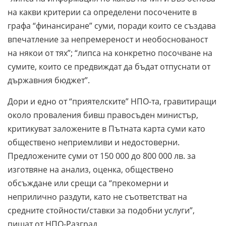
на какви критерии са определени посочените в
графа “финансиране” суми, поради които се създава
впечатление за непремереност и необоснованост
на някои от тях”; “липса на конкретно посочване на
сумите, които се предвиждат да бъдат отпуснати от
държавния бюджет”.
Дори и едно от “приятелските” НПО-та, гравитиращи
около проваления бивш правосъден министър,
критикуват заложените в Пътната карта суми като
обществено неприемливи и недостоверни.
Предложените суми от 150 000 до 800 000 лв. за
изготвяне на анализ, оценка, обществено
обсъждане или срещи са “прекомерни и
неприлично раздути, като не съответстват на
средните стойности/ставки за подобни услуги”,
пишат от НПО-Разград.