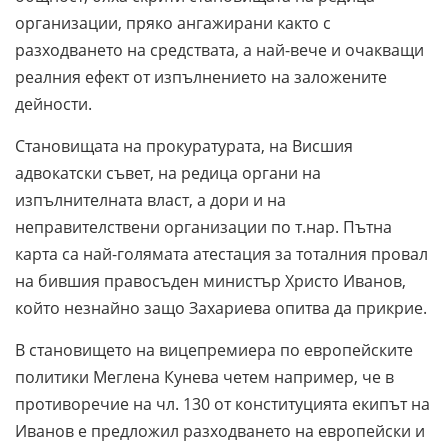
организации, пряко ангажирани както с
разходването на средствата, а най-вече и очакващи
реалния ефект от изпълнението на заложените
дейности.
Становищата на прокуратурата, на Висшия
адвокатски съвет, на редица органи на
изпълнителната власт, а дори и на
неправителствени организации по т.нар. Пътна
карта са най-голямата атестация за тоталния провал
на бившия правосъден министър Христо Иванов,
който незнайно защо Захариева опитва да прикрие.
В становището на вицепремиера по европейските
политики Меглена Кунева четем например, че в
противоречие на чл. 130 от конституцията екипът на
Иванов е предложил разходването на европейски и