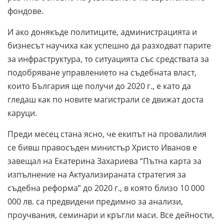
фондове.
И ако донякъде политиците, администрацията и
бизнесът научиха как успешно да разходват парите
за инфраструктура, то ситуацията със средствата за
подобряване управлението на съдебната власт,
които България ще получи до 2020 г., е като да
гледаш как по новите магистрали се движат доста
каруци.
Преди месец стана ясно, че екипът на провалилия
се бивш правосъден министър Христо Иванов е
завещал на Екатерина Захариева “Пътна карта за
изпълнение на Актуализираната стратегия за
съдебна реформа” до 2020 г., в която близо 10 000
000 лв. са предвидени предимно за анализи,
проучвания, семинари и кръгли маси. Все дейности,