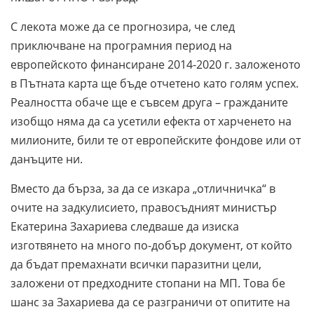
С лекота може да се прогнозира, че след
приключване на програмния период на
европейското финансиране 2014-2020 г. заложеното
в Пътната карта ще бъде отчетено като голям успех.
Реалността обаче ще е съвсем друга – гражданите
изобщо няма да са усетили ефекта от харченето на
милионите, били те от европейските фондове или от
данъците ни.
Вместо да бърза, за да се изкара „отличничка“ в
очите на задкулисието, правосъдният министър
Екатерина Захариева следваше да изиска
изготвянето на много по-добър документ, от който
да бъдат премахнати всички паразитни цели,
заложени от предходните стопани на МП. Това бе
шанс за Захариева да се разграничи от опитите на