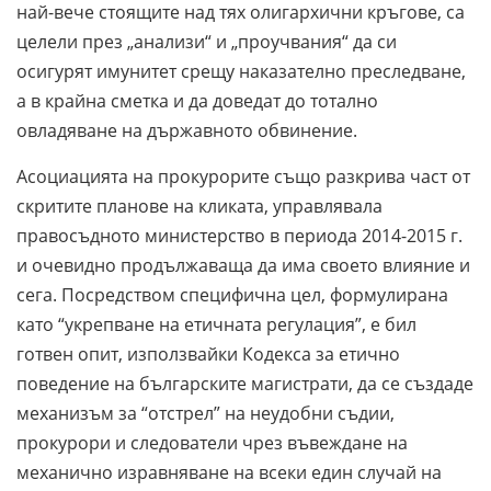
най-вече стоящите над тях олигархични кръгове, са
целели през „анализи“ и „проучвания“ да си
осигурят имунитет срещу наказателно преследване,
а в крайна сметка и да доведат до тотално
овладяване на държавното обвинение.
Асоциацията на прокурорите също разкрива част от
скритите планове на кликата, управлявала
правосъдното министерство в периода 2014-2015 г.
и очевидно продължаваща да има своето влияние и
сега. Посредством специфична цел, формулирана
като “укрепване на етичната регулация”, е бил
готвен опит, използвайки Кодекса за етично
поведение на българските магистрати, да се създаде
механизъм за “отстрел” на неудобни съдии,
прокурори и следователи чрез въвеждане на
механично изравняване на всеки един случай на