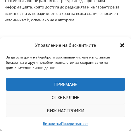
Тракийски Свят не разполага с ресурсите да проверява
информацията, която достига до редакцията и не гарантира за
истинността ѝ, поради което, в края на всяка статия е посочен
източникът ѝ, освен ако не е авторска.
Канали в социалните мрежи
Управление на бисквитките
За да осигурим най-доброто изживявания, ние използваме
бисквитки и други подобни технологии за съхраняване на
допълнителни лични данни.
За контакти
ПРИЕМАНЕ
Е-поща: office@trakiaworld.com
ОТХВЪРЛЯНЕ
ВИЖ НАСТРОЙКИ
Бисквитки
Поверителност