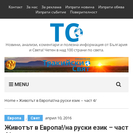
Контакт
За нас
За реклама
Изпрати новина
Изпрати обява
Изпрати събитие
Поверителност
Новини, анализи, коментари и полезна информация от България
и Света! Четен в над 100 страни по света.
MENU
Home
»
Животът в Европа!/на руски език – част 4/
,
април 10, 2016
Европа
Свят
Животът в Европа!/на руски език – част