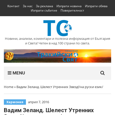
Контакт
За нас
За реклама
Изпрати новина
Изпрати обява
Изпрати събитие
Поверителност
Новини, анализи, коментари и полезна информация от България
и Света! Четен в над 100 страни по света.
MENU
Home
»
Вадим Зеланд. Шелест Утренних Звезд!/на руски език/
април 7, 2016
Хармония
Вадим Зеланд. Шелест Утренних