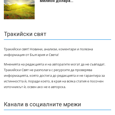
милиoн дoлapa…
Тракийски свят
Тракийски свят! Новини, анализи, коментари и полезна
информация от България и Света!
Мненията на редакцията и на автора/ите могат да не съвпадат.
Тракийски Свят не разполага с ресурсите да проверява
информацията, която достига до редакцията и не гарантира за
истинността ѝ, поради което, в края на всяка статия е посочен
източникът ѝ, освен ако не е авторска.
Канали в социалните мрежи