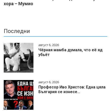
хора – Мумио
Последни
август 6, 2026
Чёрная мамба думала, что её яд
убьёт
август 6, 2026
Професор Иво Христов: Една цяла
България се изнесе…