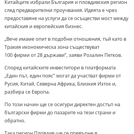
Китайците избрали България и пловдивския регион
след предварителни проучвания. Идеята е чрез
предоставяне на услуги да се осъществи мост между
китайския и европейския бизнес.
„Вече имаме опит в подобни отношения, тъй като в
Тракия икономическа зона съществуват
100 фирми от 28 държави”, заяви Розалин Петков.
Според китайските инвеститори в платформата
„Един път, един пояс” могат да участват фирми от
Русия, Китай, Северна Африка, Близкия Изток и,
разбира се Европа.
По този начин ще се осигури директен достъп на
български фирми до пазарите на тези страни и
обратно.
Така регион Пловдив ще се превърне в