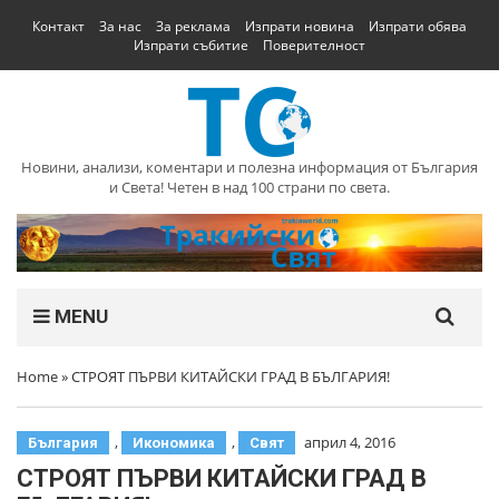
Контакт
За нас
За реклама
Изпрати новина
Изпрати обява
Изпрати събитие
Поверителност
Новини, анализи, коментари и полезна информация от България
и Света! Четен в над 100 страни по света.
MENU
Home
»
СТРОЯТ ПЪРВИ КИТАЙСКИ ГРАД В БЪЛГАРИЯ!
,
,
април 4, 2016
България
Икономика
Свят
СТРОЯТ ПЪРВИ КИТАЙСКИ ГРАД В