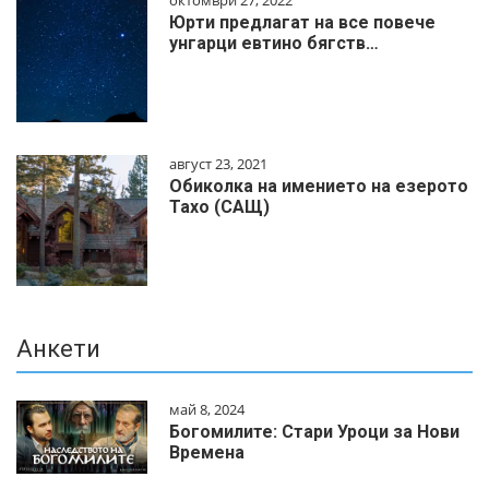
Юрти предлагат на все повече
унгарци евтино бягств…
август 23, 2021
Обиколка на имението на езерото
Тахо (САЩ)
Анкети
май 8, 2024
Богомилите: Стари Уроци за Нови
Времена