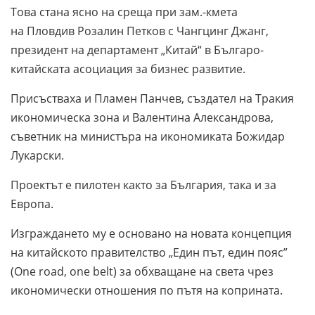
Това стана ясно на среща при зам.-кмета
на Пловдив Розалин Петков с Чангцинг Джанг,
президент на департамент „Китай“ в Българо-
китайската асоциация за бизнес развитие.
Присъстваха и Пламен Панчев, създател на Тракия
икономическа зона и Валентина Александрова,
съветник на министъра на икономиката Божидар
Лукарски.
Проектът е пилотен както за България, така и за
Европа.
Изграждането му е основано на новата концепция
на китайското правителство „Един път, един пояс”
(One road, one belt) за обхващане на света чрез
икономически отношения по пътя на коприната.