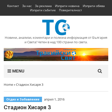
Контакт
За нас
За реклама
Изпрати новина
Изпрати обява
Изпрати събитие
Поверителност
Новини, анализи, коментари и полезна информация от България
и Света! Четен в над 100 страни по света.
MENU
Home
»
Стадион Хисаря 3
април 1, 2016
Отдих и Забавление
Стадион Хисаря 3