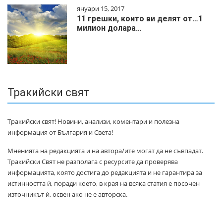
януари 15, 2017
11 грешки, които ви делят от…1
милиoн дoлapa…
Тракийски свят
Тракийски свят! Новини, анализи, коментари и полезна
информация от България и Света!
Мненията на редакцията и на автора/ите могат да не съвпадат.
Тракийски Свят не разполага с ресурсите да проверява
информацията, която достига до редакцията и не гарантира за
истинността ѝ, поради което, в края на всяка статия е посочен
източникът ѝ, освен ако не е авторска.