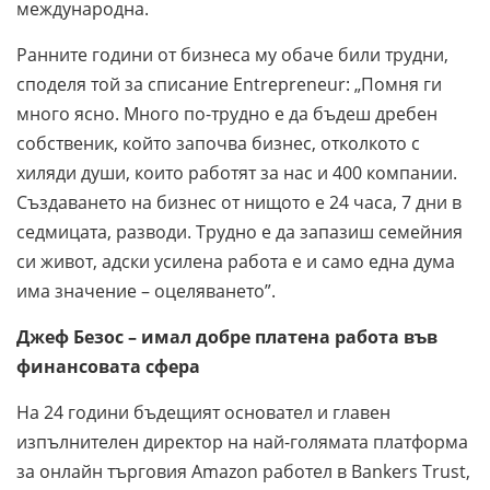
международна.
Ранните години от бизнеса му обаче били трудни,
споделя той за списание Entrepreneur: „Помня ги
много ясно. Много по-трудно е да бъдеш дребен
собственик, който започва бизнес, отколкото с
хиляди души, които работят за нас и 400 компании.
Създаването на бизнес от нищото е 24 часа, 7 дни в
седмицата, разводи. Трудно е да запазиш семейния
си живот, адски усилена работа е и само една дума
има значение – оцеляването”.
Джеф Безос – имал добре платена работа във
финансовата сфера
На 24 години бъдещият основател и главен
изпълнителен директор на най-голямата платформа
за онлайн търговия Amazon работел в Bankers Trust,