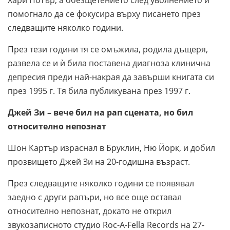
помогнало да се фокусира върху писането през
следващите няколко години.
През тези години тя се омъжила, родила дъщеря,
развела се и ѝ била поставена диагноза клинична
депресия преди най-накрая да завърши книгата си
през 1995 г. Тя била публикувана през 1997 г.
Джей Зи
– вече бил на рап сцената, но бил
относително непознат
Шон Картър израснал в Бруклин, Ню Йорк, и добил
прозвището Джей Зи на 20-годишна възраст.
През следващите няколко години се появявал
заедно с други рапъри, но все още оставал
относително непознат, докато не открил
звукозаписното студио Roc-A-Fella Records на 27-