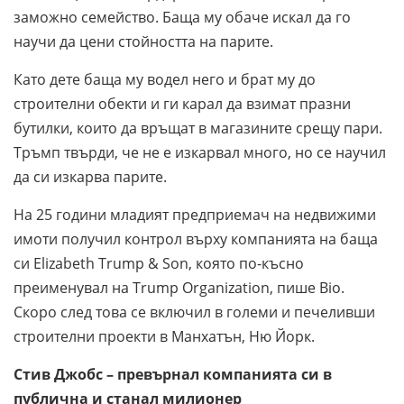
заможно семейство. Баща му обаче искал да го
научи да цени стойността на парите.
Като дете баща му водел него и брат му до
строителни обекти и ги карал да взимат празни
бутилки, които да връщат в магазините срещу пари.
Тръмп твърди, че не е изкарвал много, но се научил
да си изкарва парите.
На 25 години младият предприемач на недвижими
имоти получил контрол върху компанията на баща
си Elizabeth Trump & Son, която по-късно
преименувал на Trump Organization, пише Bio.
Скоро след това се включил в големи и печеливши
строителни проекти в Манхатън, Ню Йорк.
Стив Джобс
– превърнал компанията си в
публична и станал милионер