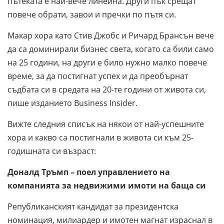
пътеката е най-вече линейна. Други пък срещат
повече обрати, завои и пречки по пътя си.
Макар хора като Стив Джобс и Ричард Брансън вече
да са доминирали бизнес света, когато са били само
на 25 години, на други е било нужно малко повече
време, за да постигнат успех и да преобърнат
съдбата си в средата на 20-те години от живота си,
пише изданието Business Insidеr.
Вижте следния списък на някои от най-успешните
хора и какво са постигнали в живота си към 25-
годишната си възраст:
Доналд Тръмп – поел управлението на
компанията за недвижими имоти на баща си
Републиканският кандидат за президентска
номинация, милиардер и имотен магнат израснал в