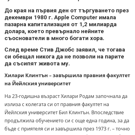
До края на първия ден от търгуването през
декември 1980 г. Apple Computer имала
пазарна капитализация от 1,2 милиарда
долара, което превърнало нейните
съоснователи в много богати хора.
След време Стив Джобс заявил, че тогава
си обещал никога да не позволи на парите
да съсипят живота му.
Хилари Клинтън – завършила правния факултет
на Йейлския университет
На 23-годишна възраст Хилари Родам започнала да
излиза с колегата си от правния факултет на
Йейлския университет Бил Клинтън. Впоследствие
продължила обучението си с още една година, за да
бъде с приятеля си и завършила през 1973 г. – точно