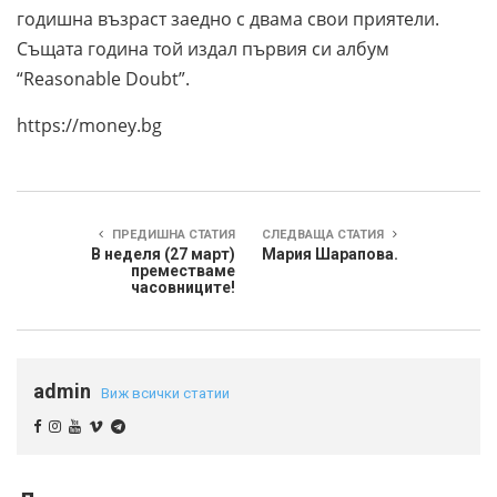
годишна възраст заедно с двама свои приятели.
Същата година той издал първия си албум
“Reasonable Doubt”.
https://money.bg
ПРЕДИШНА СТАТИЯ
СЛЕДВАЩА СТАТИЯ
В неделя (27 март)
Мария Шарапова.
преместваме
часовниците!
admin
Виж всички статии