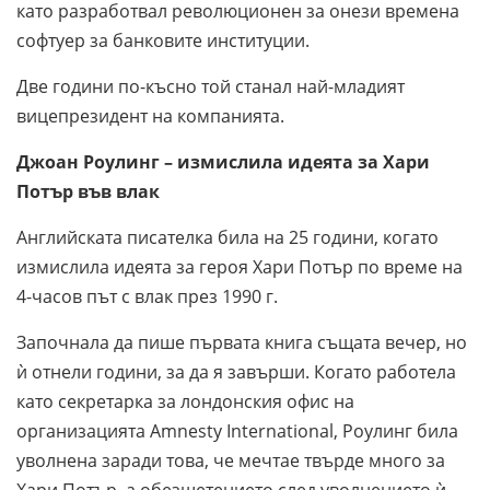
като разработвал революционен за онези времена
софтуер за банковите институции.
Две години по-късно той станал най-младият
вицепрезидент на компанията.
Джоан Роулинг
– измислила идеята за Хари
Потър във влак
Английската писателка била на 25 години, когато
измислила идеята за героя Хари Потър по време на
4-часов път с влак през 1990 г.
Започнала да пише първата книга същата вечер, но
ѝ отнели години, за да я завърши. Когато работела
като секретарка за лондонския офис на
организацията Amnesty International, Роулинг била
уволнена заради това, че мечтае твърде много за
Хари Потър, а обезщетението след уволнението ѝ