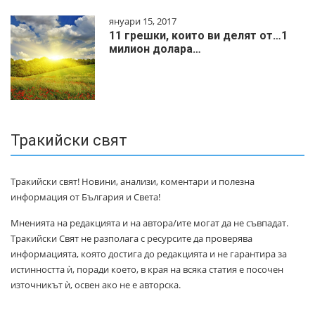
януари 15, 2017
11 грешки, които ви делят от…1
милиoн дoлapa…
Тракийски свят
Тракийски свят! Новини, анализи, коментари и полезна
информация от България и Света!
Мненията на редакцията и на автора/ите могат да не съвпадат.
Тракийски Свят не разполага с ресурсите да проверява
информацията, която достига до редакцията и не гарантира за
истинността ѝ, поради което, в края на всяка статия е посочен
източникът ѝ, освен ако не е авторска.