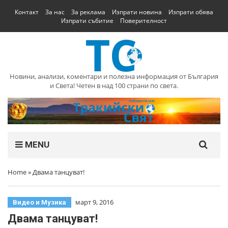
Контакт
За нас
За реклама
Изпрати новина
Изпрати обява
Изпрати събитие
Поверителност
Новини, анализи, коментари и полезна информация от България
и Света! Четен в над 100 страни по света.
MENU
Home
»
Двама танцуват!
март 9, 2016
Видео и Музика
Двама танцуват!