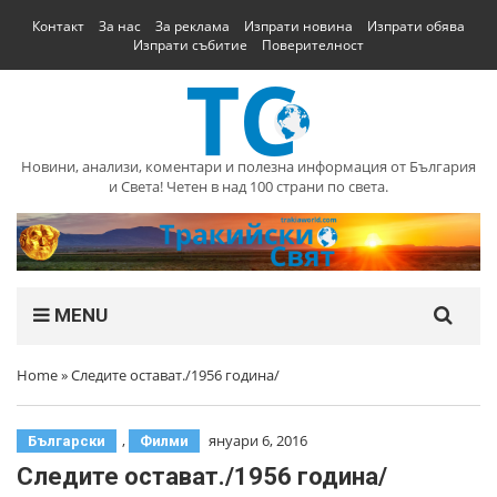
Контакт
За нас
За реклама
Изпрати новина
Изпрати обява
Изпрати събитие
Поверителност
Новини, анализи, коментари и полезна информация от България
и Света! Четен в над 100 страни по света.
MENU
Home
»
Следите остават./1956 година/
,
януари 6, 2016
Български
Филми
Следите остават./1956 година/