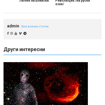
Любен Акълийски.
Революция./на руски
език/
admin
Виж всички статии
Други интересни