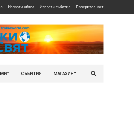
на
Изпрати обява
Изпрати събитие
Поверителност
ЛМИ
СЪБИТИЯ
МАГАЗИН