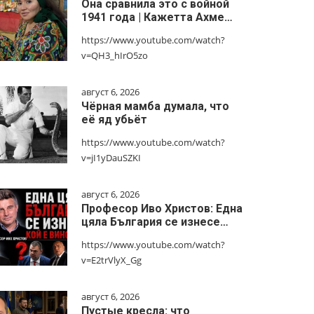
Она сравнила это с войной
1941 года | Кажетта Ахме…
https://www.youtube.com/watch?
v=QH3_hIrO5zo
август 6, 2026
Чёрная мамба думала, что
её яд убьёт
https://www.youtube.com/watch?
v=jI1yDauSZKI
август 6, 2026
Професор Иво Христов: Една
цяла България се изнесе…
https://www.youtube.com/watch?
v=E2trVlyX_Gg
август 6, 2026
Пустые кресла: что