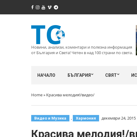
Новини, анализи, коментари и полезна информация
от България и Света! Четен в над 100 страни по света.
НАЧАЛО
БЪЛГАРИЯ
СВЯТ
И
Home
»
Красива мелодия!/видео/
,
декември 24, 2015
Видео и Музика
Хармония
Красива мелодия!/в