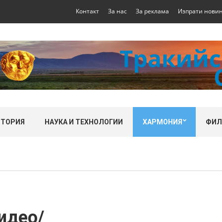
Контакт
За нас
За реклама
Изпрати нови
СТОРИЯ
НАУКА И ТЕХНОЛОГИИ
ХАРМОНИЯ
ФИ
идео/