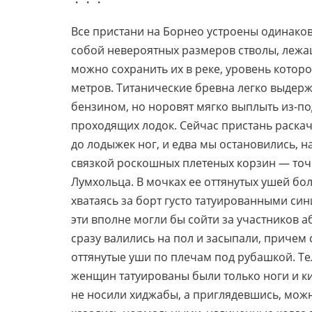
・・・
Все пристани на Борнео устроены одинако
собой невероятных размеров стволы, лежащ
можно сохранить их в реке, уровень которо
метров. Титанические бревна легко выдерж
бензином, но норовят мягко выплыть из-под
проходящих лодок. Сейчас пристань раскач
до лодыжек ног, и едва мы остановились, н
связкой роскошных плетеных корзин — точн
Лумхольца. В мочках ее оттянутых ушей бол
хватаясь за борт густо татуированными с
эти вполне могли бы сойти за участников 
сразу валились на пол и засыпали, причем
оттянутые уши по плечам под рубашкой. Те
женщин татуированы были только ноги и ки
не носили хиджабы, а приглядевшись, можно