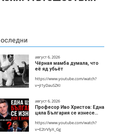
оследни
август 6, 2026
Чёрная мамба думала, что
её яд убьёт
https://www.youtube.com/watch?
v=jI1yDauSZKI
август 6, 2026
Професор Иво Христов: Една
цяла България се изнесе…
https://www.youtube.com/watch?
v=E2trVlyX_Gg