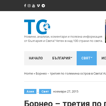
Новини, анализи, коментари и полезна информация
от България и Света! Четен в над 100 страни по света.
НАЧАЛО
БЪЛГАРИЯ
СВЯТ
И
Home
»
Борнео – третия по големина остров в Света! А
,
ноември 27, 2015
Азия
Свят
Борнео – третия по