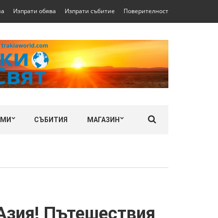
на
Изпрати обява
Изпрати събитие
Поверителност
ЛМИ
СЪБИТИЯ
МАГАЗИН
 Азия! Пътешествия