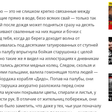
во — это не слишком крепко связанные между
ие прямо в воде, безо всяких свай — только так
й после дождя может подняться сразу на десять
ивают сваленные на них ящики и бочки с
 тебя, когда до берега доходит волна от
ивалась под десятками татуированных от ступней
а палубу впрыгнула бойкая старушонка с целой
о такие же я видел на иллюстрациях к дневникам
тались десятки медных колец. Следом, скользя и
иними пальцами, валила гомонящая толпа людей —
абордажа корабля «Дидо». Попав на палубы, они
 старушка аккуратно разложила перед сном
ла мужчин покрывали цветы, спирали и листья, у
сти рук. В отличие от жительниц побережья, они
 было заметить, что даже у тех, чьи уши поначалу