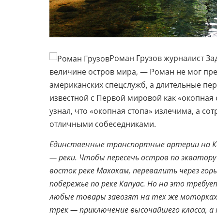
Роман Грузов журналист За
величине остров мира, — Роман не мог пред
американских спецслужб, а длительные пер
известной с Первой мировой как «окопная 
узнал, что «окопная стопа» излечима, а с
отличными собеседниками.
Единственные транспортные артерии на К
— реки. Чтобы пересечь остров по экватору
восток реке Махакам, перевалить через гор
побережье по реке Капуас. Но на это требует
любые товары завозят на тех же моторках,
трек — приключение высочайшего класса, а