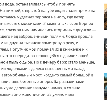
ой воде, останавливаясь чтобы принять
 На нижней, открытой палубе люди спали прямо на
сталась чудесная терраса на носу, где ветер
еля вместе с москитами. Знаменитых лесов Борнео
ссе, сразу за ним начинались вторичные джунгли —
осшего над заброшенными полями. Лодка прошла
 из двух на тысячекилометровую реку, и
глем. Попутчик мой помечал их в книжечке и к
сь, что впереди, за теряющейся в дымке чащей,
льной пылью дыра. Но к вечеру барж стало меньше,
ыми лодочками с далеко вывешенными назад
 автомобильный мост, когда-то самый большой в
рчали лишь бетонные опоры. За развалинами
ких уже деревнях зазвучал намаз, а солнце
чрезвычайно живописной. За ужином мы