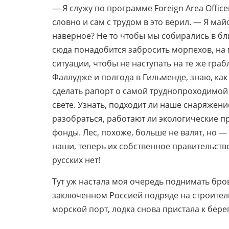
— Я служу по программе Foreign Area Offic
словно и сам с трудом в это верил. — Я ма
наверное? Не то чтобы мы собирались в бл
сюда понадобится забросить морпехов, на м
ситуации, чтобы не наступать на те же граб
Фаллудже и полгода в Гильменде, знаю, ка
сделать рапорт о самой труднопроходимой о
свете. Узнать, подходит ли наше снаряжени
разобраться, работают ли экологические 
фонды. Лес, похоже, больше не валят, но —
наши, теперь их собственное правительство
русских нет!
Тут уж настала моя очередь поднимать бров
заключенном Россией подряде на строитель
морской порт, лодка снова пристала к берег