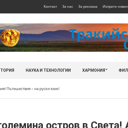
Контакт
За нас
За реклама
Изпрати нови
СТОРИЯ
НАУКА И ТЕХНОЛОГИИ
ХАРМОНИЯ
ФИ
зия! Пътешествия – на руски език!
 големина остров в Света!