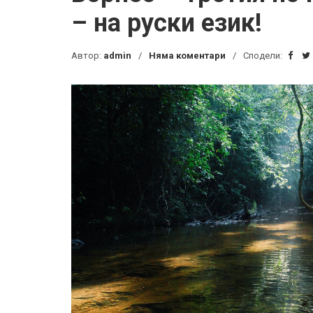
– на руски език!
Автор:
admin
Няма коментари
Сподели: