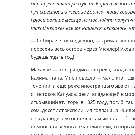
маршрута дают редкую на Борнео возможно
путешествии в «сердце Борнео» чаще говор
Грузов больше месяца не мог найти попутчик
такой человек все же нашелся, оказалось, 
— Собирайся немедленно, — кричал звонив
пересечь весь остров через Мюллер! Уходи
будешь ждать год!
Махакам — это грандиозная река, впадающ
Калимантана. Мне повезло — мало кто под
течении, и еще реже иностранцы бывают н
от истоков Капуаса, реки, впадающей в мо
открывший эти горы в 1825 году, погиб, та
семьдесят лет экспедиция голландца Ньивен
ее руководителя остается самым подробным
немногочисленные счастливчики, которым 
пытаются выяснить, как погиб человек, ч