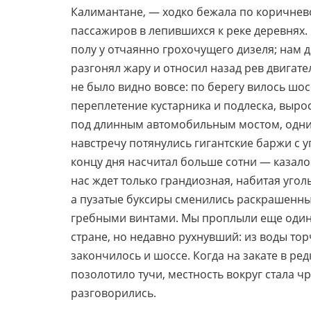
Калимантане, — ходко бежала по коричнев
пассажиров в лепившихся к реке деревнях.
полу у отчаянно грохочущего дизеля; нам до
разгонял жару и относил назад рев двигат
не было видно вовсе: по берегу вилось шо
переплетение кустарника и подлеска, выр
под длинным автомобильным мостом, одним
навстречу потянулись гигантские баржи с у
концу дня насчитал больше сотни — казало
нас ждет только грандиозная, набитая уго
а пузатые буксиры сменились раскрашенн
гребными винтами. Мы проплыли еще один
стране, но недавно рухнувший: из воды то
закончилось и шоссе. Когда на закате в ред
позолотило тучи, местность вокруг стала 
разговорились.