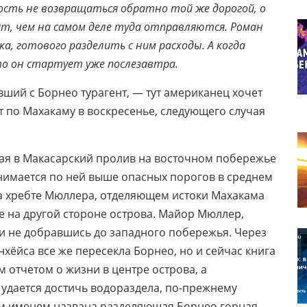
сть не возвращаться обратно той же дорогой, о
ят, чем на самом деле туда отправляются. Роман
а, готового разделить с ним расходы. А когда
что он стартует уже послезавтра.
ший с Борнео турагент, — тут американец хочет
т по Махакаму в воскресенье, следующего случая
ая в Макасарский пролив на восточном побережье
нимается по ней выше опасных порогов в среднем
а хребте Мюллера, отделяющем истоки Махакама
ре на другой стороне острова. Майор Мюллер,
к и не добравшись до западного побережья. Через
хёйса все же пересекла Борнео, но и сейчас книга
 отчетом о жизни в центре острова, а
удается достичь водораздела, по-прежнему
ьим именем названа разделяющая Борнео горная