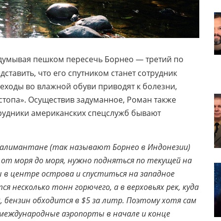
думывая пешком пересечь Борнео — третий по
ставить, что его спутником станет сотрудник
еходы во влажной обуви приводят к болезни,
стопа». Осуществив задуманное, Роман также
отрудники американских спецслужб бывают
алимантане (так называют Борнео в Индонезии)
 от моря до моря, нужно подняться по текущей на
ы в центре острова и спуститься на западное
ся несколько тонн горючего, а в верховьях рек, куда
 бензин обходится в $5 за литр. Поэтому хотя сам
 международные аэропорты в начале и конце