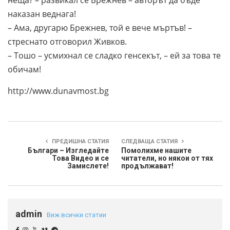
неща? – развикал се Брежнев – авторът да бъде
наказан веднага!
– Ама, другарю Брежнев, той е вече мъртъв! –
стреснато отговорил Живков.
– Тошо – усмихнал се сладко генсекът, – ей за това те
обичам!
http://www.dunavmost.bg
ПРЕДИШНА СТАТИЯ
СЛЕДВАЩА СТАТИЯ
Българи – Изгледайте
Помолихме нашите
Това Видео и се
читатели, но някои от тях
Замислете!
продължават!
admin
Виж всички статии