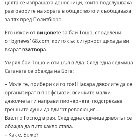
целта се изпращаха доносници, които подслушваха
разговорите на хората в обществото и съобщаваха
за тях пред Политбюро.
Ето някои от
вицове
те за бай Тошо, споделени
от bgnews168.com, които със сигурност щяха да ви
вкарат в
затвор
а.
Умрял бай Тошо и отишъл в Ада. След една седмица
Сатаната се обажда на Бога:
– Моля те, прибери си го тоя! Накара дяволите да се
организират в профсъюзи, всичките малки
дяволчета ги направи пионерчета, подстрекава
грешните души да вдигат революция…
Взел го Господ в рая. След една седмица дяволът се
обажда да пита какво става.
– Как е, Боже?