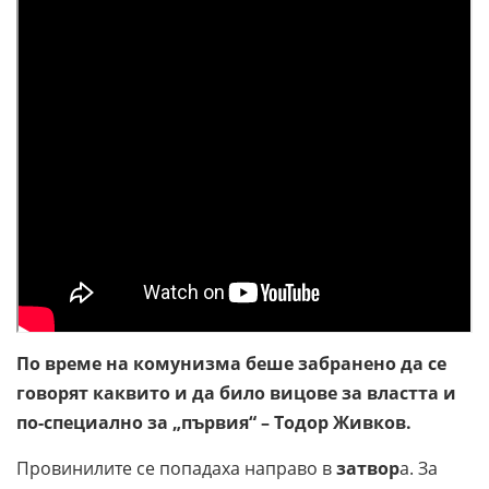
По време на комунизма беше забранено да се
говорят каквито и да било
вицове
за властта и
по-специално за „първия“ –
Тодор Живков
.
Провинилите се попадаха направо в
затвор
а. За