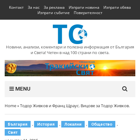
Контакт
За нас
За реклама
Изпрати новина
Изпрати обява
Изпрати събитие
Поверителност
Новини, анализи, коментари и полезна информация от България
и Света! Четен в над 100 страни по света.
MENU
Home
»
Тодор Живков и Франц Щраус. Вицове за Тодор Живков.
,
,
,
,
България
История
Локални
Общество
Свят