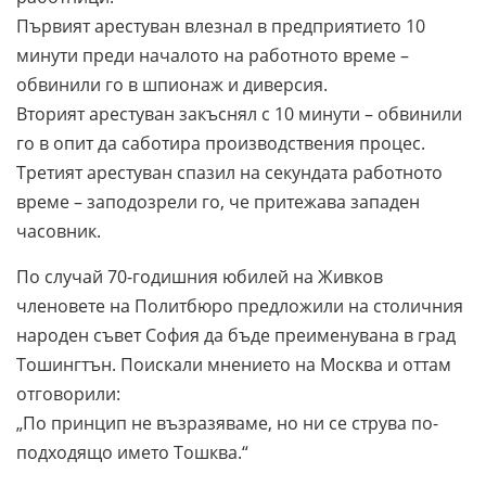
Първият арестуван влезнал в предприятието 10
минути преди началото на работното време –
обвинили го в шпионаж и диверсия.
Вторият арестуван закъснял с 10 минути – обвинили
го в опит да саботира производствения процес.
Третият арестуван спазил на секундата работното
време – заподозрели го, че притежава западен
часовник.
По случай 70-годишния юбилей на Живков
членовете на Политбюро предложили на столичния
народен съвет София да бъде преименувана в град
Тошингтън. Поискали мнението на Москва и оттам
отговорили:
„По принцип не възразяваме, но ни се струва по-
подходящо името Тошква.“