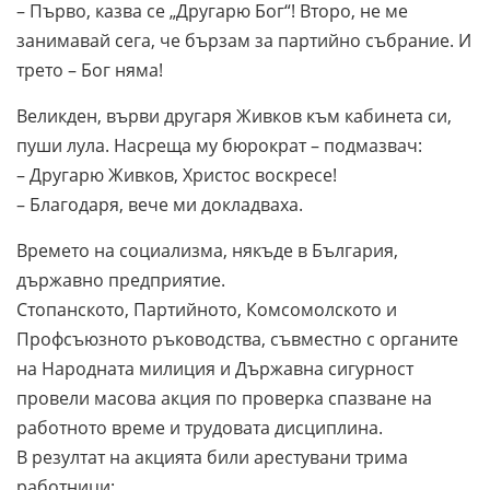
– Първо, казва се „Другарю Бог“! Второ, не ме
занимавай сега, че бързам за партийно събрание. И
трето – Бог няма!
Великден, върви другаря Живков към кабинета си,
пуши лула. Насреща му бюрократ – подмазвач:
– Другарю Живков, Христос воскресе!
– Благодаря, вече ми докладваха.
Времето на социализма, някъде в България,
държавно предприятие.
Стопанското, Партийното, Комсомолското и
Профсъюзното ръководства, съвместно с органите
на Народната милиция и Държавна сигурност
провели масова акция по проверка спазване на
работното време и трудовата дисциплина.
В резултат на акцията били арестувани трима
работници: