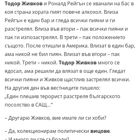
Тодор Живков
и Роналд Рейгън се хванали на бас в
коя страна хората пият повече алкохол. Влиза
Рейгън е един бар и гледа всички пияни и ги
разстрелял. Влиза във втори – пак всички пияни и
пак ги изпозастрелял. В трети – пак положението
същото. После отишли в Америка. Влизат в един бар,
ама никой не бил пиян. Влизат във втори – пак
никой. Трети – никой.
Тодор Живков
много се
ядосал, ама решили да влязат в още един. Гледат
всички пияни и Живков щастлив застрелял всички.
На другия ден във вестниците пишело:
„Един плешив терорист разстреля българското
посолство в САЩ…“
– Другарю Живков, вие имате ли си хоби?
– Да, колекционирам политически
вицове
.
– И много ли сте събрали?