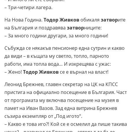
– Три-четири лагера.
На Нова Година.
Тодор Живков
обикаля
затвор
ите
на България и поздравява
затвор
ниците:
– За много години другари, за много години!
Събужда се някакъв пенсионер една сутрин и какво
да види – в къщата му светло, топло, парното
работи, има топла вода… И изкрещява с ужас:
– Жено!
Тодор Живков
се е върнал на власт!
Леонид Брежнев, главен секретар на ЦК на КПСС
пристига на официално посещение в България. Част
от програмата му включва посещение на музея в
памет на Иван Вазов. Зад една витрина Брежнев
съзира екземпляр от „Под игото“.
– Какво е това иго?! Кой се е осмелил да пише такива