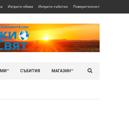
на
Изпрати обява
Изпрати събитие
Поверителност
ЛМИ
СЪБИТИЯ
МАГАЗИН