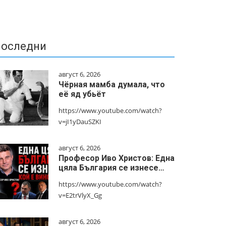
оследни
август 6, 2026
Чёрная мамба думала, что
её яд убьёт
https://www.youtube.com/watch?
v=jI1yDauSZKI
август 6, 2026
Професор Иво Христов: Една
цяла България се изнесе…
https://www.youtube.com/watch?
v=E2trVlyX_Gg
август 6, 2026