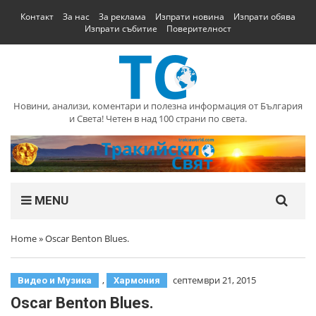
Контакт
За нас
За реклама
Изпрати новина
Изпрати обява
Изпрати събитие
Поверителност
Новини, анализи, коментари и полезна информация от България
и Света! Четен в над 100 страни по света.
MENU
Home
»
Oscar Benton Blues.
,
септември 21, 2015
Видео и Музика
Хармония
Oscar Benton Blues.