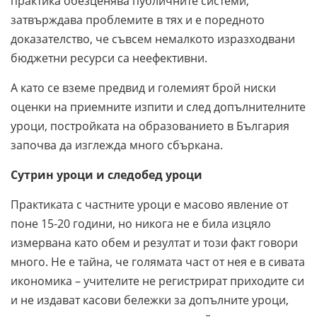
практика обезценява публичните системи,
затвърждава проблемите в тях и е поредното
доказателство, че съвсем немалкото изразходвани
бюджетни ресурси са неефективни.
А като се вземе предвид и големият брой ниски
оценки на приемните изпити и след допълнителните
уроци, постройката на образованието в България
започва да изглежда много сбъркана.
Сутрин уроци и следобед уроци
Практиката с частните уроци е масово явление от
поне 15-20 години, но никога не е била изцяло
измервана като обем и резултат и този факт говори
много. Не е тайна, че голямата част от нея е в сивата
икономика – учителите не регистрират приходите си
и не издават касови бележки за допълните уроци,