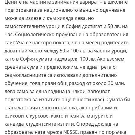
Цените на частните занимания варират – в школите
подготовката за националното външно оценяване
може да излезе и към хиляда лева, но
самостоятелните уроци в София достигат и 50 лв. на
час. Социологическо проучване на образователния
сайт Уча.се наскоро показа, че на месец родителите
дават най-често между 50 и 100 лв. за частни уроци,
като в София сумата надхвърля 100 лв. Ако вземем
средната сума и предположим, че една трета от
седмокласниците са използвали допълнително
обучение, това прави общ разход от около 30 млн.
лева само за една година (а някои започват
подготовка за изпитите още в шести клас). Сумата би
станала значително по-висока, ако прибавим и
езиковите курсове, както и тези за матурите и
кандидатстудентските изпити. Според доклад на
образователната мрежа NESSE, правен по поръчка