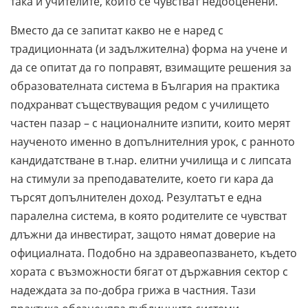
така и учителите, които се чувстват недооценени.
Вместо да се запитат какво не е наред с
традиционната (и задължителна) форма на учене и
да се опитат да го поправят, взимащите решения за
образователната система в България на практика
подхранват съществуващия редом с училището
частен пазар – с националните изпити, които мерят
наученото именно в допълнителния урок, с ранното
кандидатстване в т.нар. елитни училища и с липсата
на стимули за преподавателите, което ги кара да
търсят допълнителен доход. Резултатът е една
паралелна система, в която родителите се чувстват
длъжни да инвестират, защото нямат доверие на
официалната. Подобно на здравеопазването, където
хората с възможности бягат от държавния сектор с
надеждата за по-добра грижа в частния. Тази