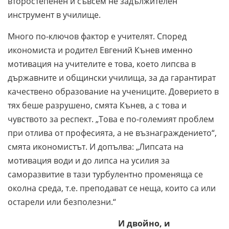
второстепенен и съвсем не задължителен
инструмент в училище.
Много по-ключов фактор е учителят. Според
икономиста и родител Евгений Кънев именно
мотивация на учителите е това, което липсва в
държавните и общински училища, за да гарантират
качествено образование на учениците. Доверието в
тях беше разрушено, смята Кънев, а с това и
чувството за респект. „Това е по-големият прoблем
при отлива от професията, а не възнаграждението“,
смята икономистът. И допълва: „Липсата на
мотивация води и до липса на усилия за
саморазвитие в тази турбулентно променяща се
околна среда, т.е. преподават се неща, които са или
остарели или безполезни.“
И двойно, и