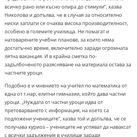
всичко рано или късно опира до стимули“, казва
Николова и допълва, че в случая за относително
ниски заплати се очаква висока производителност,
особено в големите училища. Не помагат и
натоварените учебни планове, за които няма
достатъчно време, включително заради огромната
лятна ваканция. И в крайна сметка по-
задълбоченото разясняване на материала остава за
частните уроци.
Подобно е и мнението на учител по математика от
една от т.нар. елитни гимназии, който дава частни
уроци. „Нуждата от частни уроци идва от
претоварването с информация, на което са
подложени учениците“, казва той и допълва, че се
получава куриоз – учениците не успяват да наваксат
с всички задължения в училище заради