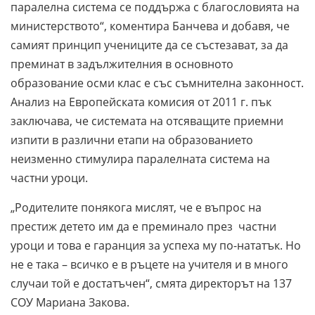
паралелна система се поддържа с благословията на
министерството“, коментира Банчева и добавя, че
самият принцип учениците да се състезават, за да
преминат в задължителния в основното
образование осми клас е със съмнителна законност.
Анализ на Европейската комисия от 2011 г. пък
заключава, че системата на отсяващите приемни
изпити в различни етапи на образованието
неизменно стимулира паралелната система на
частни уроци.
„Родителите понякога мислят, че е въпрос на
престиж детето им да е преминало през частни
уроци и това е гаранция за успеха му по-нататък. Но
не е така – всичко е в ръцете на учителя и в много
случаи
той е достатъчен“, смята директорът на 137
СОУ Мариана Закова.