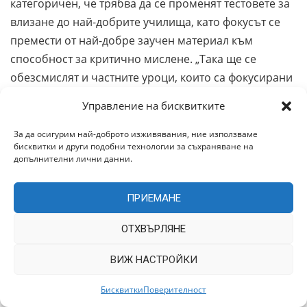
категоричен, че трябва да се променят тестовете за
влизане до най-добрите училища, като фокусът се
премести от най-добре заучен материал към
способност за критично мислене. „Така ще се
обезсмислят и частните уроци, които са фокусирани
върху заучаване на някакъв тип тестове или задачи,
Управление на бисквитките
които, ако бъдат успешно възпроизведени по
време на матурите или изпитите, гарантират
За да осигурим най-доброто изживявания, ние използваме
бисквитки и други подобни технологии за съхраняване на
бизнеса на частния учител“, допълва Кънев.
допълнителни лични данни.
Добрите пожелания в закона няма как да станат
реалност и без няколко непопулярни мерки, които
ПРИЕМАНЕ
досега нито един министър на образованието не е
ОТХВЪРЛЯНЕ
имал смелостта да подхване. Те минават през
сблъсък със силния учителски синдикат, който
ВИЖ НАСТРОЙКИ
държи под влиянието си освен взимащите решения
и огромна част от учителите. Минават през
Бисквитки
Поверителност