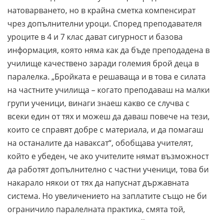
натоварването, но в крайна сметка компенсират
чрез допълнителни уроци. Според преподавателя
уроците в 4 и 7 клас дават сигурност и базова
информация, която няма как да бъде преподадена в
училище качествено заради големия брой деца в
паралелка. „Бройката е решаваща и в това е силата
на частните училища – когато преподаваш на малки
групи ученици, винаги знаеш какво се случва с
всеки един от тях и можеш да даваш повече на тези,
които се справят добре с материала, и да помагаш
на останалите да наваксат“, обобщава учителят,
който е убеден, че ако учителите нямат възможност
да работят допълнително с частни ученици, това би
накарало някои от тях да напуснат държавната
система. Но увеличението на заплатите също не би
ограничило паралелната практика, смята той,