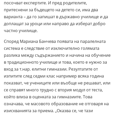
посочват експертите. И пред родителите,
притеснени за бъдещето на детето си, има два
варианта – да го запишат в държавно училище и да
доплащат за уроци или направо да изберат добро
частно училище.
Според Мариана Банчева появата на паралелната
система е следствие от изключително голямата
разлика между съдържанието и начина на обучение
в традиционното училище и това, което е нужно за
вход за т.нар. елитни гимназии. Резултатите от
изпитите след седми клас например всяка година
показват, че учениците или въобще не решават, или
се справят много трудно с втория модул от теста,
който влиза в оценката за гимназиите. Това
означава, че масовото образование не отговаря на
изискванията за приема. „Оказва се, че тази