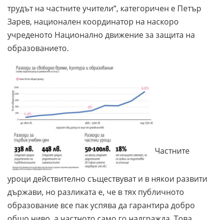
трудът на частните учители“, категоричен е Петър
Зарев, национален координатор на наскоро
учреденото Национално движение за защита на
образованието.
Частните
уроци действително съществуват и в някои развити
държави, но разликата е, че в тях публичното
образование все пак успява да гарантира добро
общо ниво, а частното само го надгражда. Това,