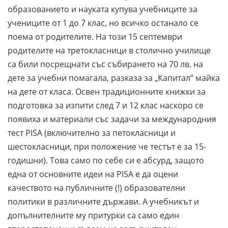
образованието и науката купува учебниците за
учениците от 1 до 7 клас, но всичко останало се
поема от родителите. На този 15 септември
родителите на третокласници в столично училище
са били посрещнати със събирането на 70 лв. на
дете за учебни помагала, разказа за „Капитал“ майка
на дете от класа. Освен традиционните книжки за
подготовка за изпити след 7 и 12 клас наскоро се
появиха и материали със задачи за международния
тест PISA (включително за петокласници и
шестокласници, при положение че тестът е за 15-
годишни). Това само по себе си е абсурд, защото
една от основните идеи на PISA е да оцени
качеството на публичните (!) образователни
политики в различните държави. А учебникът и
допълнителните му притурки са само един