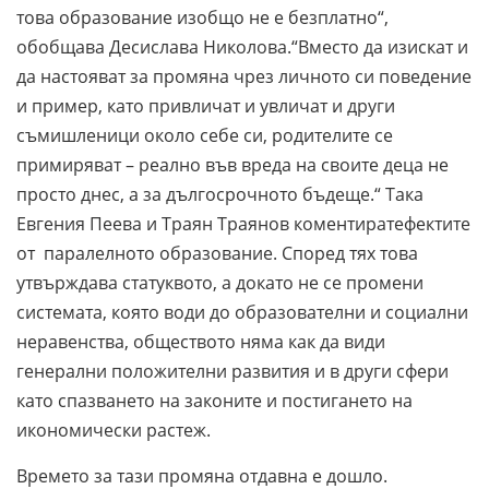
това образование изобщо не е безплатно“,
обобщава Десислава Николова.“Вместо да изискат и
да настояват за промяна чрез личното си поведение
и пример, като привличат и увличат и други
съмишленици около себе си, родителите се
примиряват – реално във вреда на своите деца не
просто днес, а за дългосрочното бъдеще.“ Така
Евгения Пеева и Траян Траянов коментиратефектите
от паралелното образование. Според тях това
утвърждава статуквото, а докато не се промени
системата, която води до образователни и социални
неравенства, обществото няма как да види
генерални положителни развития и в други сфери
като спазването на законите и постигането на
икономически растеж.
Времето за тази промяна отдавна е дошло.