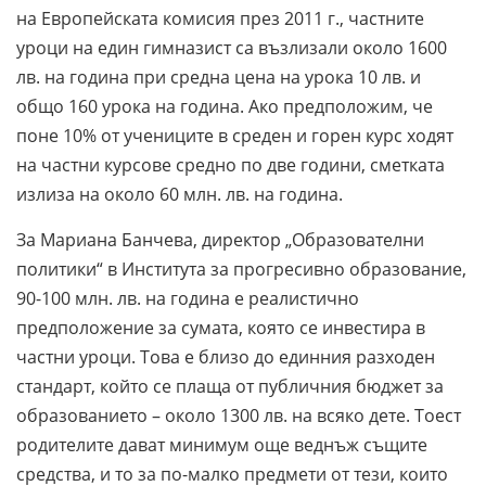
на Европейската комисия през 2011 г.,
частните
уроци на един гимназист са възлизали около 1600
лв. на година при средна цена на урока 10 лв. и
общо 160 урока на година. Ако предположим, че
поне 10% от учениците в среден и горен курс ходят
на частни курсове средно по две години, сметката
излиза на около 60 млн. лв. на година.
За Мариана Банчева, директор „Образователни
политики“ в Института за прогресивно образование,
90-100 млн. лв. на година е реалистично
предположение за сумата, която се инвестира в
частни уроци. Това е близо до единния разходен
стандарт, който се плаща от публичния бюджет за
образованието – около 1300 лв. на всяко дете. Тоест
родителите дават минимум още веднъж същите
средства, и то за по-малко предмети от тези, които