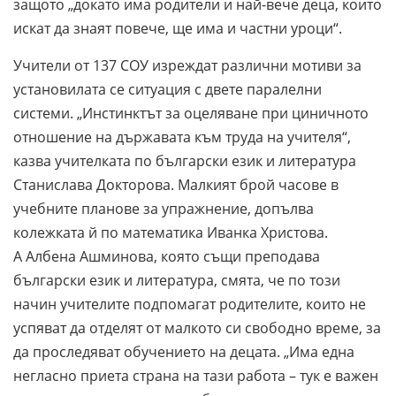
защото „докато има родители и най-вече деца, които
искат да знаят повече, ще има и частни уроци“.
Учители от 137 СОУ изреждат различни мотиви за
установилата се ситуация с двете паралелни
системи. „Инстинктът за оцеляване при циничното
отношение на държавата към труда на учителя“,
казва учителката по български език и литература
Станислава Докторова. Малкият брой часове в
учебните планове за упражнение, допълва
колежката й по математика Иванка Христова.
А Албена Ашминова, която същи преподава
български език и литература, смята, че по този
начин учителите подпомагат родителите, които не
успяват да отделят от малкото си свободно време, за
да проследяват обучението на децата. „Има една
негласно приета страна на тази работа – тук е важен