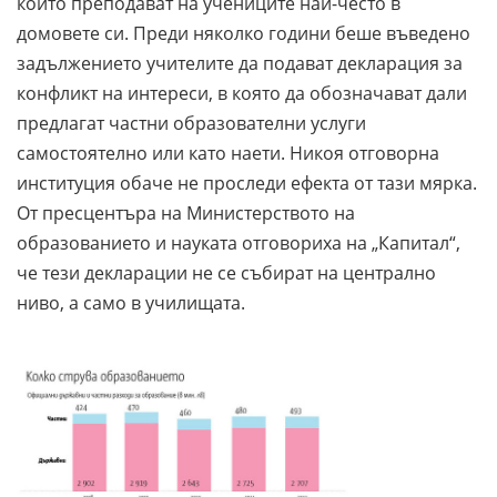
които преподават на учениците най-често в
домовете си. Преди няколко години беше въведено
задължението учителите да подават декларация за
конфликт на интереси, в която да обозначават дали
предлагат частни образователни услуги
самостоятелно или като наети. Никоя отговорна
институция обаче не проследи ефекта от тази мярка.
От пресцентъра на Министерството на
образованието и науката отговориха на „Капитал“,
че тези декларации не се събират на централно
ниво, а само в училищата.