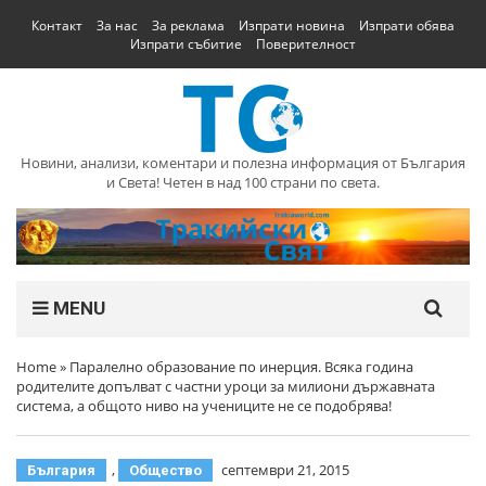
Контакт
За нас
За реклама
Изпрати новина
Изпрати обява
Изпрати събитие
Поверителност
Новини, анализи, коментари и полезна информация от България
и Света! Четен в над 100 страни по света.
MENU
Home
»
Паралелно образование по инерция. Всяка година
родителите допълват с частни уроци за милиони държавната
система, а общото ниво на учениците не се подобрява!
,
септември 21, 2015
България
Общество