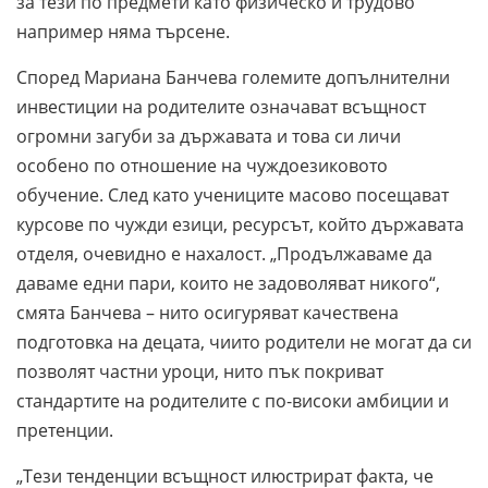
за тези по предмети като физическо и трудово
например няма търсене.
Според Мариана Банчева големите допълнителни
инвестиции на родителите означават всъщност
огромни загуби за държавата и това си личи
особено по отношение на чуждоезиковото
обучение. След като учениците масово посещават
курсове по чужди езици, ресурсът, който държавата
отделя, очевидно е нахалост. „Продължаваме да
даваме едни пари, които не задоволяват никого“,
смята Банчева – нито осигуряват качествена
подготовка на децата, чиито родители не могат да си
позволят частни уроци, нито пък покриват
стандартите на родителите с по-високи амбиции и
претенции.
„Тези тенденции всъщност илюстрират факта, че