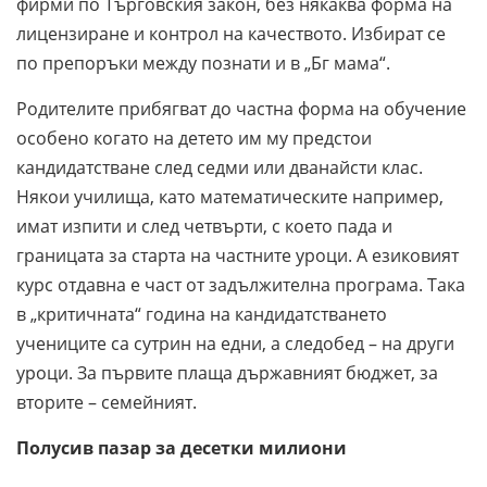
фирми по Търговския закон, без някаква форма на
лицензиране и контрол на качеството. Избират се
по препоръки между познати и в „Бг мама“.
Родителите прибягват до частна форма на обучение
особено когато на детето им му предстои
кандидатстване след седми или дванайсти клас.
Някои училища, като математическите например,
имат изпити и след четвърти, с което пада и
границата за старта на частните уроци. А езиковият
курс отдавна е част от задължителна програма. Така
в „критичната“ година на кандидатстването
учениците са сутрин на едни, а следобед – на други
уроци. За първите плаща държавният бюджет, за
вторите – семейният.
Полусив пазар за десетки милиони