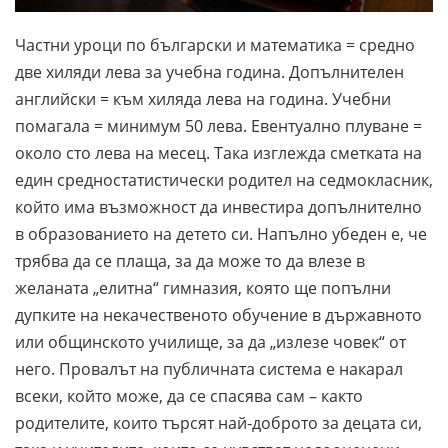
Частни уроци по български и математика = средно
две хиляди лева за учебна година. Допълнителен
английски = към хиляда лева на година. Учебни
помагала = минимум 50 лева. Евентуално плуване =
около сто лева на месец. Така изглежда сметката на
един средностатистически родител на седмокласник,
който има възможност да инвестира допълнително
в образованието на детето си. Напълно убеден е, че
трябва да се плаща, за да може то да влезе в
желаната „елитна“ гимназия, която ще попълни
дупките на некачественото обучение в държавното
или общинското училище, за да „излезе човек“ от
него. Провалът на публичната система е накарал
всеки, който може, да се спасява сам – както
родителите, които търсят най-доброто за децата си,