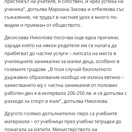
престижът на учителя, и собствен, и чрез успеха на
ученика“, допълва Мариана Закова и отбелязва със
съжаление, че трудът в частния урок е много по-
видим и приеман от обществото.
Десислава Николова посочва още една причини,
заради която на някои родители им се налага да
прибягват до частни услуги – липсата на места в
училищните занимални за малки деца, особено в
големите градове. „В този случай безплатното
държавно образование изобщо не излиза евтино –
заместването му с частна занималня от половин
работен ден е в интервала 200-250 лв. и се допълва с
разходи за спорт и език“, допълва Николова.
Другото голямо допълнително перо са учебните
материали – от учебници през учебни тетрадки до
помагала за изпити. Министерството на