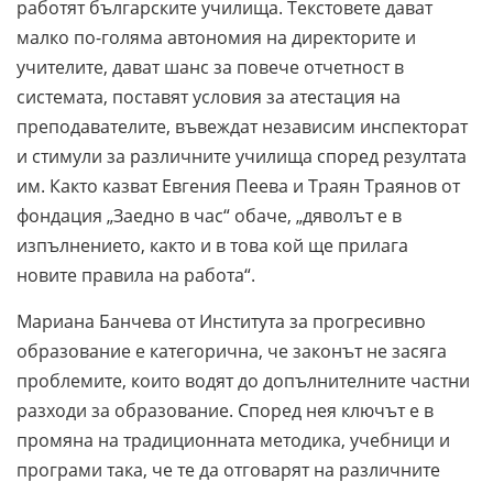
работят българските училища. Текстовете дават
малко по-голяма автономия на директорите и
учителите, дават шанс за повече отчетност в
системата, поставят условия за атестация на
преподавателите, въвеждат независим инспекторат
и стимули за различните училища според резултата
им. Както казват Евгения Пеева и Траян Траянов от
фондация „Заедно в час“ обаче, „дяволът е в
изпълнението, както и в това кой ще прилага
новите правила на работа“.
Мариана Банчева от Института за прогресивно
образование е категорична, че законът не засяга
проблемите, които водят до допълнителните частни
разходи за образование. Според нея ключът е в
промяна на традиционната методика, учебници и
програми така, че те да отговарят на различните