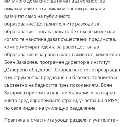
им.Много домакинства нямат възможност за
никакви или почти никакви частни разходи и
разчитат само на публичното
образование.“Допълнителните разходи за
образование – тогава, когато без тях не може или
когато те наистина дават съществени предимства,
компрометират идеята за равен достъп до
образование и за равен шанс в живота“, коментира
Боян Захариев, програмен директор в институт
„Отворено общество“. Според него те се превръщат
в инструмент за предаване на благосъстоянието и
съответно на бедността през поколенията. Боян
Захариев припомня още, че България е на първо
място сред европейските страни, участващи в PISA,
по своя индекс на училищно разделение.
Практиката с частните уроци разделя и учителите –