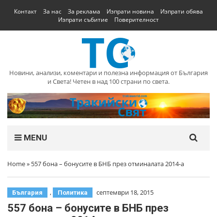
Контакт
За нас
За реклама
Изпрати новина
Изпрати обява
Изпрати събитие
Поверителност
Новини, анализи, коментари и полезна информация от България
и Света! Четен в над 100 страни по света.
MENU
Home
»
557 бона – бонусите в БНБ през отминалата 2014-а
,
септември 18, 2015
България
Политика
557 бона – бонусите в БНБ през