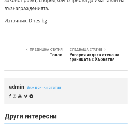
законопроект, според който трябва да има таван на
възнагражденията.
Източник: Dnes.bg
ПРЕДИШНА СТАТИЯ
СЛЕДВАЩА СТАТИЯ
Топло
Унгария издига стена на
границата с Хърватия
admin
Виж всички статии
Други интересни