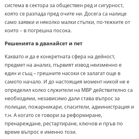
система в сектора за обществен ред и сигурност,
която се разпада пред очите ни. Досега са налице
само заявки и няколко малки стъпки, по-тежките от
които – в погрешна посока.
Решенията в дванайсет и пет
Каквато и да е конкретната сфера на дейност,
предмет на анализ, първият извод неизменно е
един и същ – грешните насоки се залагат още в
самото начало. И до настоящия момент никой не е
определил колко служители на МВР действително са
необходими, независимо дали става въпрос за
полицаи, пожарникари, спасители, администрация и
т.н. А когато се говори за реформиране,
пренареждане, рестартиране, ключов и пръв по
време въпрос е именно този.