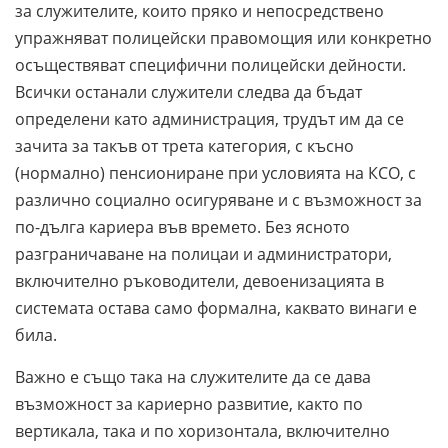
за служителите, които пряко и непосредствено
упражняват полицейски правомощия или конкретно
осъществяват специфични полицейски дейности.
Всички останали служители следва да бъдат
определени като администрация, трудът им да се
зачита за такъв от трета категория, с късно
(нормално) пенсиониране при условията на КСО, с
различно социално осигуряване и с възможност за
по-дълга кариера във времето. Без ясното
разграничаване на полицаи и администратори,
включително ръководители, девоенизацията в
системата остава само формална, каквато винаги е
била.
Важно е също така на служителите да се дава
възможност за кариерно развитие, както по
вертикала, така и по хоризонтала, включително