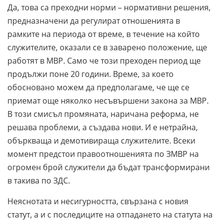
Да, това са преходни норми – нормативни решения,
предназначени да регулират отношенията в
рамките на периода от време, в течение на който
служителите, оказали се в заварено положение, ще
работят в МВР. Само че този преходен период ще
продължи поне 20 години. Време, за което
обосновано можем да предполагаме, че ще се
приемат още няколко несъвършени закона за МВР.
В този смисъл промяната, наричана реформа, не
решава проблеми, а създава нови. И е нетрайна,
объркваща и демотивираща служителите. Всеки
момент предстои правоотношенията по ЗМВР на
огромен брой служители да бъдат трансформирани
в такива по ЗДС.
Неяснотата и несигурността, свързана с новия
статут, а и с последиците на отпадането на статута на