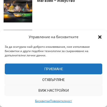
Магазин – Изкуство
декември 26, 2022
Магазин – Книги
Управление на бисквитките
За да осигурим най-доброто изживявания, ние използваме
бисквитки и други подобни технологии за съхраняване на
допълнителни лични данни.
декември 26, 2022
ПРИЕМАНЕ
Магазин – Сувенири
ОТХВЪРЛЯНЕ
ВИЖ НАСТРОЙКИ
Бисквитки
Поверителност
декември 26, 2022