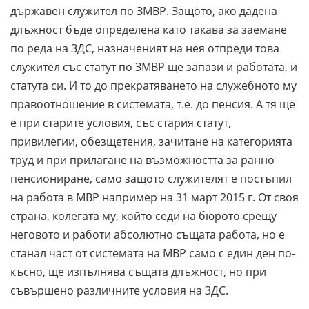
държавен служител по ЗМВР. Защото, ако дадена
длъжност бъде определена като такава за заемане
по реда на ЗДС, назначеният на нея отпреди това
служител със статут по ЗМВР ще запази и работата, и
статута си. И то до прекратяването на служебното му
правоотношение в системата, т.е. до пенсия. А тя ще
е при старите условия, със стария статут,
привилегии, обезщетения, зачитане на категорията
труд и при прилагане на възможността за ранно
пенсиониране, само защото служителят е постъпил
на работа в МВР например на 31 март 2015 г. От своя
страна, колегата му, който седи на бюрото срещу
неговото и работи абсолютно същата работа, но е
станал част от системата на МВР само с един ден по-
късно, ще изпълнява същата длъжност, но при
съвършено различните условия на ЗДС.