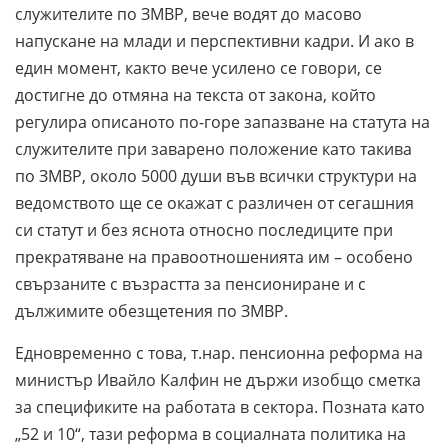
служителите по ЗМВР, вече водят до масово
напускане на млади и перспективни кадри. И ако в
един момент, както вече усилено се говори, се
достигне до отмяна на текста от закона, който
регулира описаното по-горе запазване на статута на
служителите при заварено положение като такива
по ЗМВР, около 5000 души във всички структури на
ведомството ще се окажат с различен от сегашния
си статут и без яснота относно последиците при
прекратяване на правоотношенията им – особено
свързаните с възрастта за пенсиониране и с
дължимите обезщетения по ЗМВР.
Едновременно с това, т.нар. пенсионна реформа на
министър Ивайло Калфин не държи изобщо сметка
за спецификите на работата в сектора. Позната като
„52 и 10“, тази реформа в социалната политика на