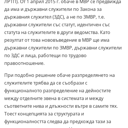
ЛРТП). От 1 април 2015 г. обаче в МВР се предвижда
да има и държавни служители по Закона за
държавния служител (ЗДС), а не по ЗМВР, т.е.
държавни служители със статут, идентичен със
статута на служителите в други ведомства. Като
резултат от това нововъведение в МВР ще има
държавни служители по ЗМВР, държавни служители
по ЗДС и лица, работещи по трудово
правоотношение.
При подобно решение обаче разпределянето на
служителите трябва да се съобрази с
функционалното разпределение на дейностите
между отделните звена в системата и между
съответните нива и длъжности вътре в самите тях.
Тоест концепцията за структурата и
функционалността следва да предхожда тази за