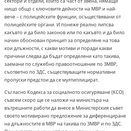
сектори и отдели, които са част от звена, нямащи
нищо общо с ключовите дейности на МВР и най-
вече – с полицейските функции, осъществявани от
полицейските органи. И понеже реално липсва
какъвто и да било законов или по какъвто и да било
начин обоснован принцип за определяне на това
кои длъжности, с какви мотиви и поради какви
причини следва да бъдат определени като такива,
заемани по служебно правоотношение по ЗМВР,
съответно по ЗДС, съществуващите нормативни
пропуски предстои да се мултиплицират.
Съгласно Кодекса за социалното осигуряване (КСО)
съвсем скоро ще се наложи на министъра на
вътрешните работи да внесе в Министерския съвет
своето мотивирано предложение за диференциране
на длъжностите в МВР на такива по ЗМВР и по ЗДС.