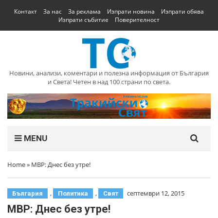
Контакт
За нас
За реклама
Изпрати новина
Изпрати обява
Изпрати събитие
Поверителност
Новини, анализи, коментари и полезна информация от България
и Света! Четен в над 100 страни по света.
MENU
Home
»
МВР: Днес без утре!
,
,
септември 12, 2015
България
Политика
Свят
МВР: Днес без утре!