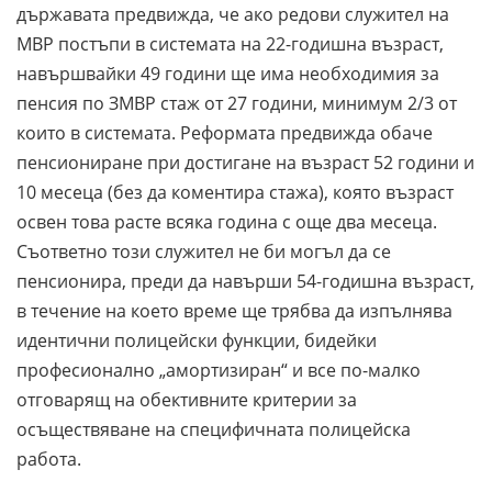
държавата предвижда, че ако редови служител на
МВР постъпи в системата на 22-годишна възраст,
навършвайки 49 години ще има необходимия за
пенсия по ЗМВР стаж от 27 години, минимум 2/3 от
които в системата. Реформата предвижда обаче
пенсиониране при достигане на възраст 52 години и
10 месеца (без да коментира стажа), която възраст
освен това расте всяка година с още два месеца.
Съответно този служител не би могъл да се
пенсионира, преди да навърши 54-годишна възраст,
в течение на което време ще трябва да изпълнява
идентични полицейски функции, бидейки
професионално „амортизиран“ и все по-малко
отговарящ на обективните критерии за
осъществяване на специфичната полицейска
работа.