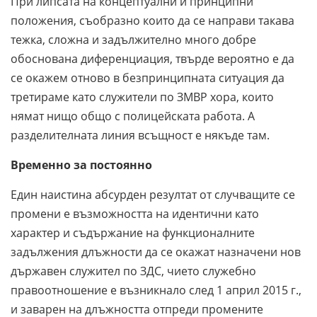
При липсата на концептуални и принципни
положения, съобразно които да се направи такава
тежка, сложна и задължително много добре
обоснована диференциация, твърде вероятно е да
се окажем отново в безпринципната ситуация да
третираме като служители по ЗМВР хора, които
нямат нищо общо с полицейската работа. А
разделителната линия всъщност е някъде там.
Временно за постоянно
Един наистина абсурден резултат от случващите се
промени е възможността на идентични като
характер и съдържание на функционалните
задължения длъжности да се окажат назначени нов
държавен служител по ЗДС, чието служебно
правоотношение е възникнало след 1 април 2015 г.,
и заварен на длъжността отпреди промените