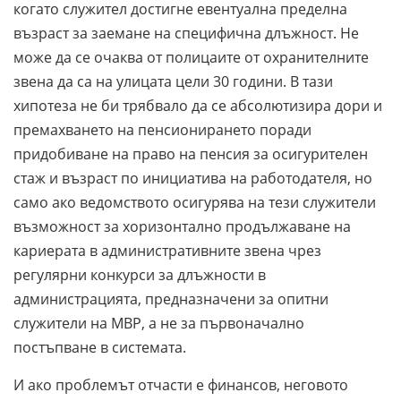
когато служител достигне евентуална пределна
възраст за заемане на специфична длъжност. Не
може да се очаква от полицаите от охранителните
звена да са на улицата цели 30 години. В тази
хипотеза не би трябвало да се абсолютизира дори и
премахването на пенсионирането поради
придобиване на право на пенсия за осигурителен
стаж и възраст по инициатива на работодателя, но
само ако ведомството осигурява на тези служители
възможност за хоризонтално продължаване на
кариерата в административните звена чрез
регулярни конкурси за длъжности в
администрацията, предназначени за опитни
служители на МВР, а не за първоначално
постъпване в системата.
И ако проблемът отчасти е финансов, неговото