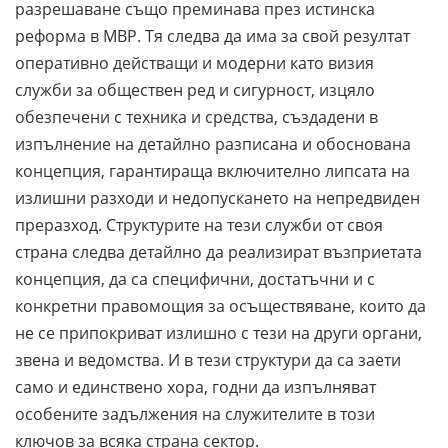
разрешаване също преминава през истинска
реформа в МВР. Тя следва да има за свой резултат
оперативно действащи и модерни като визия
служби за обществен ред и сигурност, изцяло
обезпечени с техника и средства, създадени в
изпълнение на детайлно разписана и обоснована
концепция, гарантираща включително липсата на
излишни разходи и недопускането на непредвиден
преразход. Структурите на тези служби от своя
страна следва детайлно да реализират възприетата
концепция, да са специфични, достатъчни и с
конкретни правомощия за осъществяване, които да
не се припокриват излишно с тези на други органи,
звена и ведомства. И в тези структури да са заети
само и единствено хора, годни да изпълняват
особените задължения на служителите в този
ключов за всяка страна сектор.