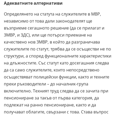
Адекватните алтернативи
Определянето на статута на служителите в МВР,
независимо от това дали законодателят ще
възприеме сегашното решение (да се прилагат и
ЗМВР, и ЗДС), или ще потърси приемане на
качествено нов ЗМВР, в който да разграничава
служителите по статут, трябва да се осъществи не по
структури, а според функционалните характеристики
на длъжностите. Със статут като досегашния следва
да са само служителите, които непосредствено
осъществяват полицейски функции, както и техните
преки ръководители – до началник-група
включително. Техният труд следва да се зачита при
пенсиониране за такъв от първа категория, да
подлежат на ранно пенсиониране, както и да
получават облагите, свързани с това. Става въпрос