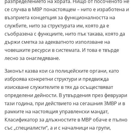
разпределението на хората. Нищо от посоченото не
се случва в МВР понастоящем – нито е изработена и
възприета концепция за функционалността на
службите, нито за структурата им, която да е
съобразена с функциите, нито пък такава, която да
държи сметка за адекватното използване на
човешките ресурси в системата. И това е твърде
лесно за онагледяване.
Законът казва кои са полицейските органи, като
изброява конкретни структури и предвижда
изискване служителите в тях да осъществяват
определени дейности. В утвърдения през февруари
тази година, при действието на сегашния ЗМВР и в
рамките на настоящия управленски мандат,
Класификатор за длъжностите в МВР обаче е пълно
със „специалисти“, а и с началници на групи,