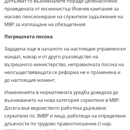
Допълват го възникналите поради целенасочено
проведената от ексминистър Йовчев кампания за
масово пенсиониране на служители задължения на
МВР за изплащане на обезщетения.
Погрешната посока
Зададена още в началото на настоящия управленски
мандат, макар и от друго ръководство на
вътрешното министерство, неправилната посока на
неосъществяващата се реформа не е променена и
до настоящия момент.
Измененията в нормативната уредба доведоха до
възникването на нова категория служители в МВР.
Досега във ведомството работеха държавни
служители по ЗМВР и лица, работещи на определени
длъжности по трудово правоотношение (т.нар.