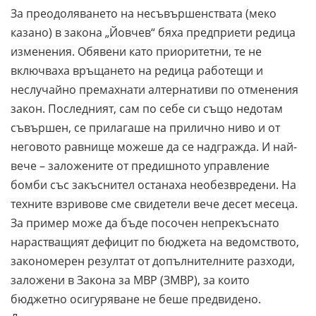
За преодоляването на несъвършенствата (меко
казано) в закона „Йовчев“ бяха предприети редица
изменения. Обявени като приоритетни, те не
включваха връщането на редица работещи и
неслучайно премахнати алтернативи по отменения
закон. Последният, сам по себе си също недотам
съвършен, се прилагаше на прилично ниво и от
неговото равнище можеше да се надгражда. И най-
вече – заложените от предишното управление
бомби със закъснител останаха необезвредени. На
техните взривове сме свидетели вече десет месеца.
За пример може да бъде посочен непрекъснато
нарастващият дефицит по бюджета на ведомството,
закономерен резултат от допълнителните разходи,
заложени в Закона за МВР (ЗМВР), за които
бюджетно осигуряване не беше предвидено.