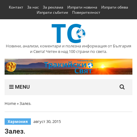
Контакт
За нас
За реклама
Изпрати новина
Изпрати обява
Изпрати събитие
Поверителност
Новини, анализи, коментари и полезна информация от България
и Света! Четен в над 100 страни по света.
MENU
Home
»
Залез.
август 30, 2015
Хармония
Залез.