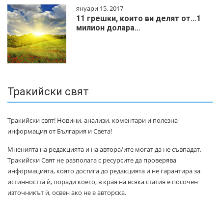
януари 15, 2017
11 грешки, които ви делят от…1
милиoн дoлapa…
Тракийски свят
Тракийски свят! Новини, анализи, коментари и полезна
информация от България и Света!
Мненията на редакцията и на автора/ите могат да не съвпадат.
Тракийски Свят не разполага с ресурсите да проверява
информацията, която достига до редакцията и не гарантира за
истинността ѝ, поради което, в края на всяка статия е посочен
източникът ѝ, освен ако не е авторска.