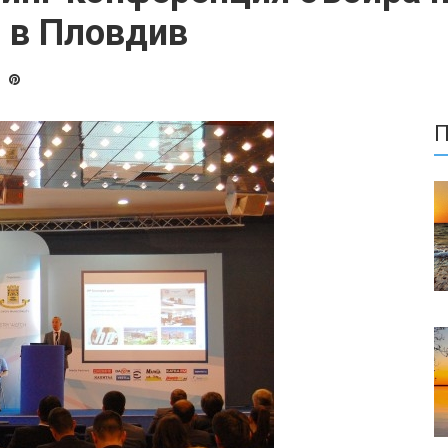
а в Пловдив
П