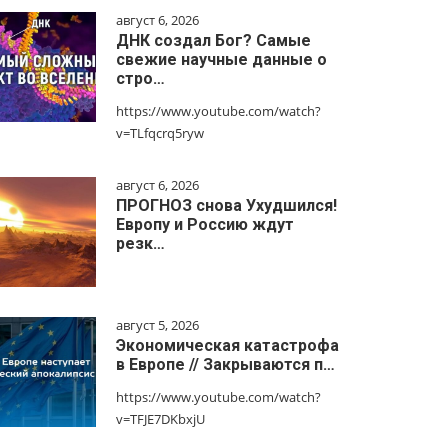
август 6, 2026
ДНК создал Бог? Самые
свежие научные данные о
стро…
https://www.youtube.com/watch?
v=TLfqcrq5ryw
август 6, 2026
ПРОГНОЗ снова Ухудшился!
Европу и Россию ждут
резк…
август 5, 2026
Экономическая катастрофа
в Европе // Закрываются п…
https://www.youtube.com/watch?
v=TFJE7DKbxjU