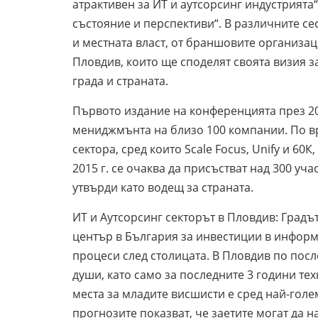
атрактивен за ИТ и аутсорсинг индустрията
състояние и перспективи“. В различните се
и местната власт, от браншовите организац
Пловдив, които ще споделят своята визия з
града и страната.
Първото издание на конференцията през 201
мениджмънта на близо 100 компании. По в
сектора, сред които Scale Focus, Unify и 60
2015 г. се очаква да присъстват над 300 уч
утвърди като водещ за страната.
ИТ и Аутсорсинг секторът в Пловдив: Градъ
център в България за инвестиции в информ
процеси след столицата. В Пловдив по посл
души, като само за последните 3 години те
места за младите висшисти е сред най-гол
прогнозите показват, че заетите могат да н