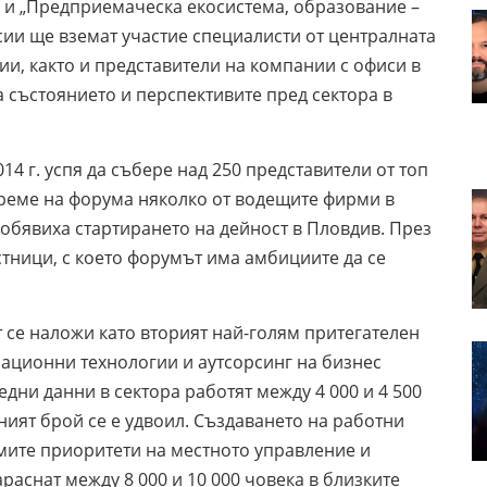
“ и „Предприемаческа екосистема, образование –
сии ще вземат участие специалисти от централната
ии, както и представители на компании с офиси в
а състоянието и перспективите пред сектора в
4 г. успя да събере над 250 представители от топ
реме на форума няколко от водещите фирми в
К, обявиха стартирането на дейност в Пловдив. През
астници, с което форумът има амбициите да се
т се наложи като вторият най-голям притегателен
ационни технологии и аутсорсинг на бизнес
едни данни в сектора работят между 4 000 и 4 500
хният брой се е удвоил. Създаването на работни
емите приоритети на местното управление и
араснат между 8 000 и 10 000 човека в близките