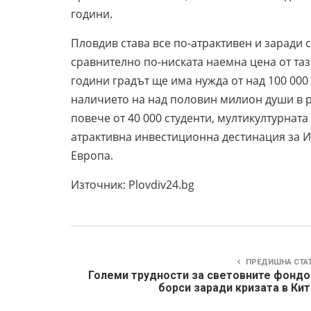
години.
Пловдив става все по-атрактивен и заради 
сравнително по-ниската наемна цена от таз
години градът ще има нужда от над 100 000
наличието на над половин милион души в р
повече от 40 000 студенти, мултикултурнат
атрактивна инвестиционна дестинация за И
Европа.
Източник: Plovdiv24.bg
ПРЕДИШНА СТА
Големи трудности за световните фондо
борси заради кризата в Ки