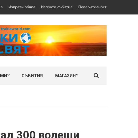
на
Изпрати обява
Изпрати събитие
Поверителност
ЛМИ
СЪБИТИЯ
МАГАЗИН
над 300 водещи