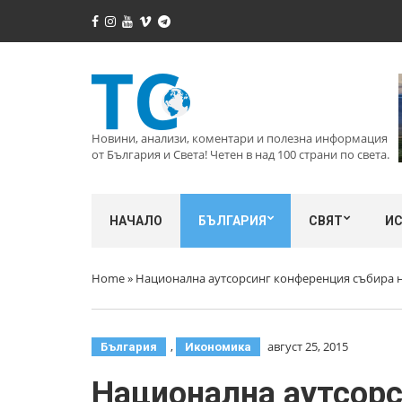
Новини, анализи, коментари и полезна информация
от България и Света! Четен в над 100 страни по света.
НАЧАЛО
БЪЛГАРИЯ
СВЯТ
И
Home
»
Национална аутсорсинг конференция събира на
,
август 25, 2015
България
Икономика
Национална аутсорс