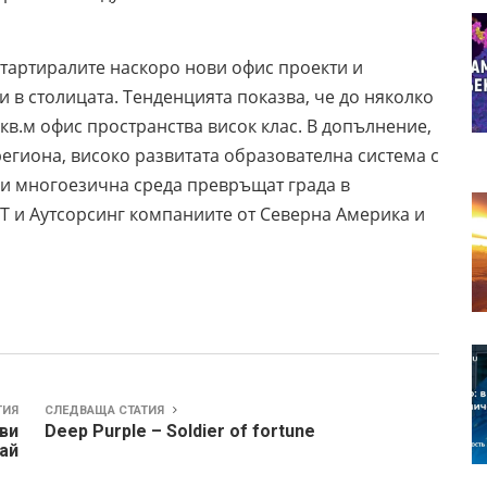
стартиралите наскоро нови офис проекти и
и в столицата. Тенденцията показва, че до няколко
 кв.м офис пространства висок клас. В допълнение,
егиона, високо развитата образователна система с
а и многоезична среда превръщат града в
Т и Аутсорсинг компаниите от Северна Америка и
ТИЯ
СЛЕДВАЩА СТАТИЯ
ви
Deep Purple – Soldier of fortune
тай