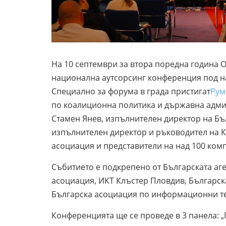
На 10 септември за втора поредна година 
национална аутсорсинг конференция под на
Специално за форума в града пристигат
Рум
по коалиционна политика и държавна адми
Стамен Янев, изпълнителен директор на Бъ
изпълнителен директор и ръководител на К
асоциация и представители на над 100 комп
Събитието е подкрепено от Българската аге
асоциация, ИКТ Клъстер Пловдив, Българск
Българска асоциация по информационни т
Конференцията ще се проведе в 3 панела: „