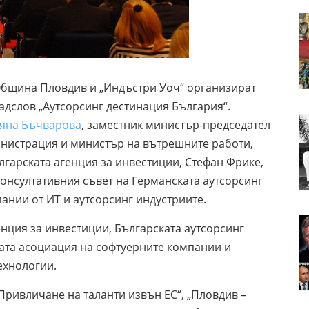
Община Пловдив и „Индъстри Уоч“ организират
дслов „Аутсорсинг дестинация България“.
яна Бъчварова
, заместник министър-председател
нистрация и министър на вътрешните работи,
лгарската агенция за инвестиции, Стефан Фрике,
онсултативния съвет на Германската аутсорсинг
ании от ИТ и аутсорсинг индустриите.
нция за инвестиции, Българската аутсорсинг
ата асоциация на софтуерните компании и
ехнологии.
Привличане на таланти извън ЕС“, „Пловдив –