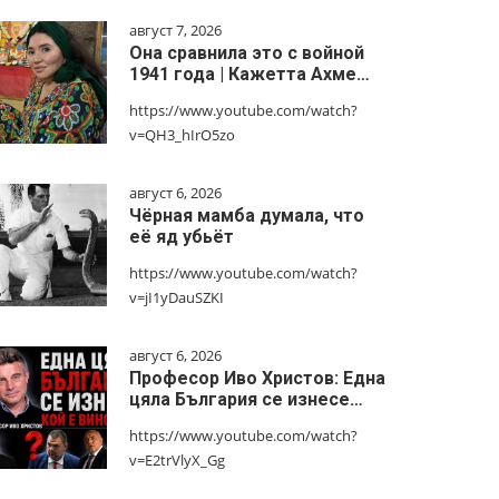
август 7, 2026
Она сравнила это с войной
1941 года | Кажетта Ахме…
https://www.youtube.com/watch?
v=QH3_hIrO5zo
август 6, 2026
Чёрная мамба думала, что
её яд убьёт
https://www.youtube.com/watch?
v=jI1yDauSZKI
август 6, 2026
Професор Иво Христов: Една
цяла България се изнесе…
https://www.youtube.com/watch?
v=E2trVlyX_Gg