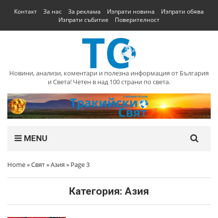
Контакт
За нас
За реклама
Изпрати новина
Изпрати обява
Изпрати събитие
Поверителност
Новини, анализи, коментари и полезна информация от България
и Света! Четен в над 100 страни по света.
MENU
Home
»
Свят
»
Азия
»
Page 3
Категория:
Азия