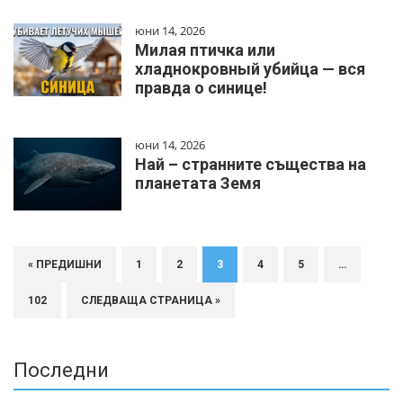
юни 14, 2026
Милая птичка или
хладнокровный убийца — вся
правда о синице!
юни 14, 2026
Най – странните същества на
планетата Земя
« ПРЕДИШНИ
1
2
3
4
5
…
102
СЛЕДВАЩА СТРАНИЦА »
Последни