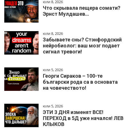
юли 8, 2026
Что скрывала пещера сомати?
Эрнст Мулдашев…
юли 8, 2026
Забываете сны? Стэнфордский
нейробиолог: ваш мозг подает
сигнал тревоги!
юли 5, 2026
Георги Сираков – 100-те
български рода са в основата
на човечеството!
юли 5, 2026
ЭТИ 3 ДНЯ изменят ВСЕ!
ПЕРЕХОД в 5Д уже начался! ЛЕВ
КЛЫКОВ