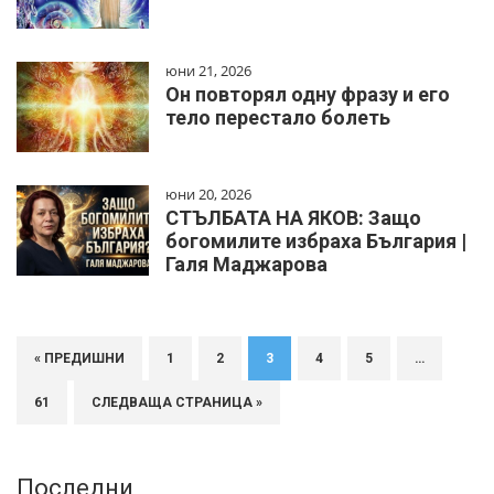
юни 21, 2026
Он повторял одну фразу и его
тело перестало болеть
юни 20, 2026
СТЪЛБАТА НА ЯКОВ: Защо
богомилите избраха България |
Галя Маджарова
« ПРЕДИШНИ
1
2
3
4
5
…
61
СЛЕДВАЩА СТРАНИЦА »
Последни