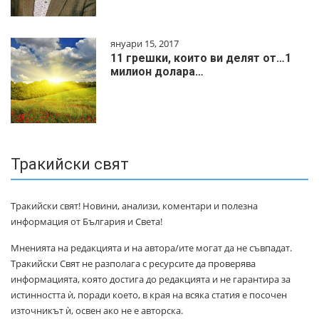
януари 15, 2017
11 грешки, които ви делят от…1
милиoн дoлapa…
Тракийски свят
Тракийски свят! Новини, анализи, коментари и полезна
информация от България и Света!
Мненията на редакцията и на автора/ите могат да не съвпадат.
Тракийски Свят не разполага с ресурсите да проверява
информацията, която достига до редакцията и не гарантира за
истинността ѝ, поради което, в края на всяка статия е посочен
източникът ѝ, освен ако не е авторска.