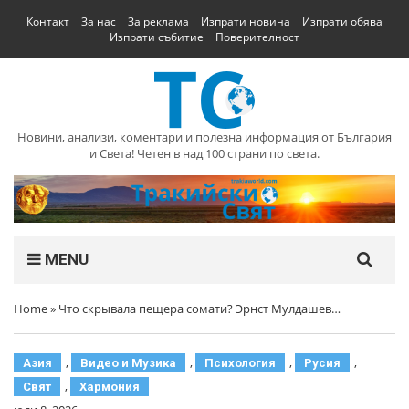
Контакт
За нас
За реклама
Изпрати новина
Изпрати обява
Изпрати събитие
Поверителност
Новини, анализи, коментари и полезна информация от България
и Света! Четен в над 100 страни по света.
MENU
Home
»
Что скрывала пещера сомати? Эрнст Мулдашев…
,
,
,
,
Азия
Видео и Музика
Психология
Русия
,
Свят
Хармония