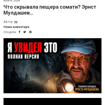
юли 8, 2026
Что скрывала пещера сомати? Эрнст
Мулдашев…
Автор:
yy
Няма коментари
Сподели: