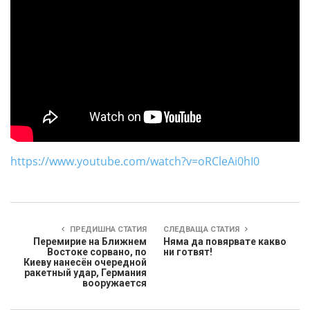
https://www.youtube.com/watch?v=oRCleAi0hI0
ПРЕДИШНА СТАТИЯ
СЛЕДВАЩА СТАТИЯ
Перемирие на Ближнем
Няма да повярвате какво
Востоке сорвано, по
ни готвят!
Киеву нанесён очередной
ракетный удар, Германия
вооружается