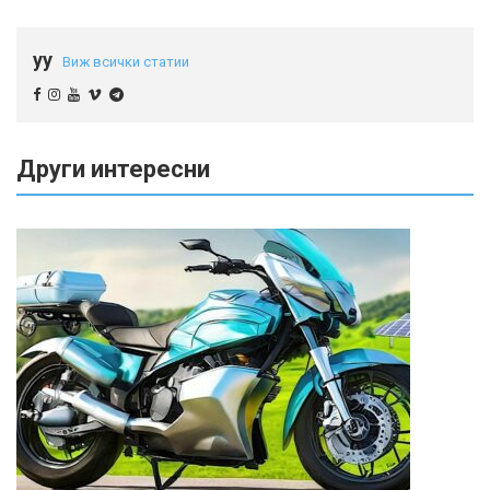
yy
Виж всички статии
Други интересни