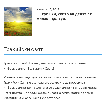
януари 15, 2017
11 грешки, които ви делят от…1
милиoн дoлapa…
Тракийски свят
Тракийски свят! Новини, анализи, коментари и полезна
информация от България и Света!
Мненията на редакцията и на автора/ите могат да не съвпадат.
Тракийски Свят не разполага с ресурсите да проверява
информацията, която достига до редакцията и не гарантира за
истинността ѝ, поради което, в края на всяка статия е посочен
източникът ѝ, освен ако не е авторска.