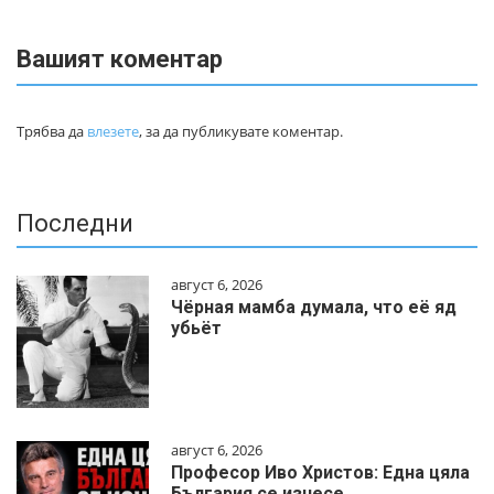
Вашият коментар
Трябва да
влезете
, за да публикувате коментар.
Последни
август 6, 2026
Чёрная мамба думала, что её яд
убьёт
август 6, 2026
Професор Иво Христов: Една цяла
България се изнесе…