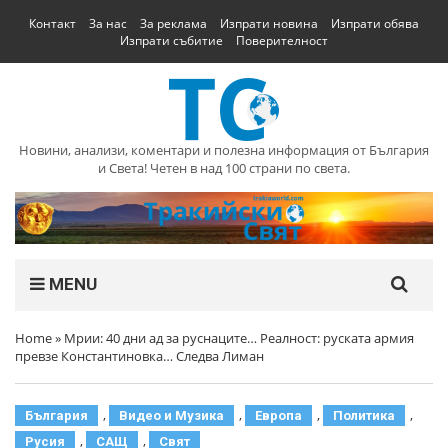
Контакт
За нас
За реклама
Изпрати новина
Изпрати обява
Изпрати събитие
Поверителност
Новини, анализи, коментари и полезна информация от България
и Света! Четен в над 100 страни по света.
MENU
Home
»
Мрии: 40 дни ад за руснаците… Реалност: руската армия
превзе Константиновка… Следва Лиман
,
,
,
,
България
Видео и Музика
Европа
Политика
,
,
Русия
САЩ
Свят