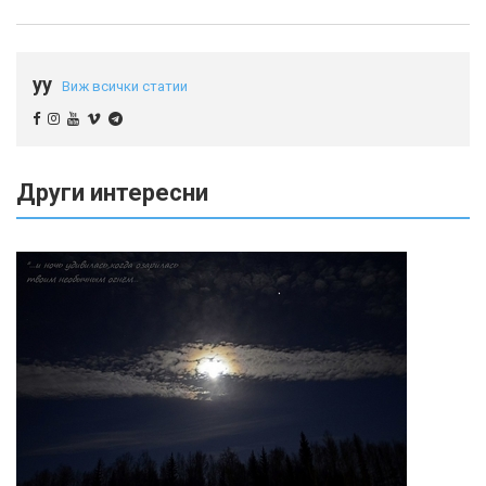
yy
Виж всички статии
Други интересни