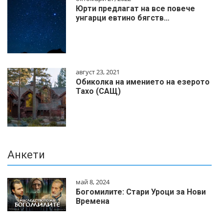
Юрти предлагат на все повече
унгарци евтино бягств…
август 23, 2021
Обиколка на имението на езерото
Тахо (САЩ)
Анкети
май 8, 2024
Богомилите: Стари Уроци за Нови
Времена