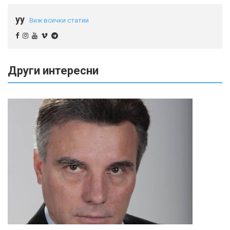
yy
Виж всички статии
Други интересни