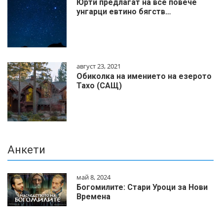
Юрти предлагат на все повече
унгарци евтино бягств…
август 23, 2021
Обиколка на имението на езерото
Тахо (САЩ)
Анкети
май 8, 2024
Богомилите: Стари Уроци за Нови
Времена