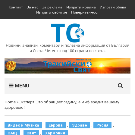
Контакт
За нас
За реклама
Изпрати новина
Изпрати обява
Изпрати събитие
Поверителност
Новини, анализи, коментари и полезна информация от България
и Света! Четен в над 100 страни по света.
MENU
Home
»
Эксперт: Это обращает седину, а миф вредит вашему
здоровью!
,
,
,
,
Видео и Музика
Европа
Здраве
Русия
,
,
САЩ
Свят
Хармония