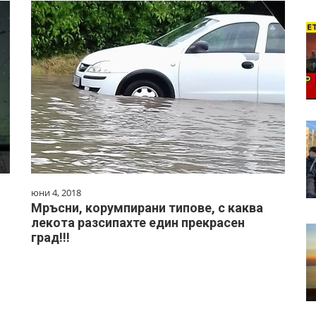
юни 4, 2018
Мръсни, корумпирани типове, с каква
лекота разсипахте един прекрасен
град!!!