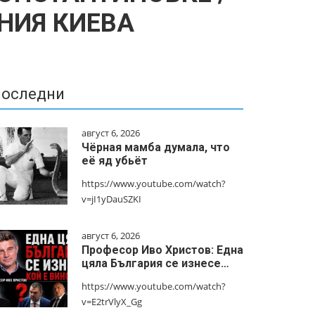
ЕНИЯ КИЕВА
оследни
август 6, 2026
Чёрная мамба думала, что
её яд убьёт
https://www.youtube.com/watch?
v=jI1yDauSZKI
август 6, 2026
Професор Иво Христов: Една
цяла България се изнесе…
https://www.youtube.com/watch?
v=E2trVlyX_Gg