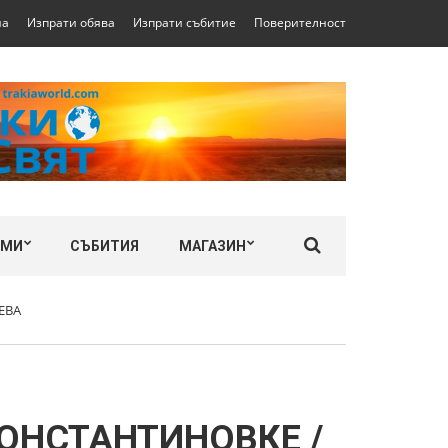
на
Изпрати обява
Изпрати събитие
Поверителност
ЛМИ
СЪБИТИЯ
МАГАЗИН
ЕВА
КОНСТАНТИНОВКЕ /