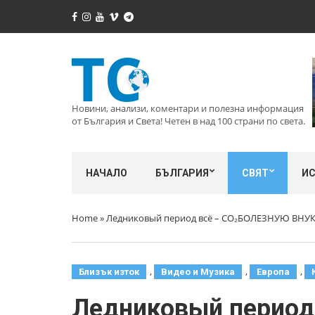
Новини, анализи, коментари и полезна информация
от България и Света! Четен в над 100 страни по света.
НАЧАЛО
БЪЛГАРИЯ
СВЯТ
И
Home
»
Ледниковый период всё – СО₂БОЛЕЗНУЮ ВН
,
,
,
Близък изток
Видео и Музика
Европа
Ледниковый перио