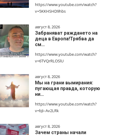
https://www.youtube.com/watch?
v=5KKHSHD9hbs
август 8, 2026
Забраняват раждането на
деца в Европа!Трябва да
см…
https://www.youtube.com/watch?
v=6TVQrRLOSlU
август 8, 2026
Мы на грани вымирания:
пугающая правда, которую
ни…
https://www.youtube.com/watch?
v=bJi–Av2LRk
август 8, 2026
Зачем страны начали