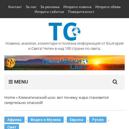
Контакт
За нас
За реклама
Изпрати новина
Изпрати обява
Изпрати събитие
Поверителност
Новини, анализи, коментари и полезна информация от България
и Света! Четен в над 100 страни по света.
MENU
Home
»
Климатический шок: вот почему жара становится
смертельно опасной!
,
,
,
,
Африка
Видео и Музика
Европа
Русия
Свят