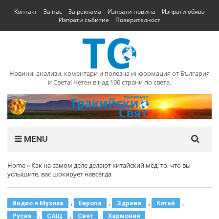
Контакт
За нас
За реклама
Изпрати новина
Изпрати обява
Изпрати събитие
Поверителност
Новини, анализи, коментари и полезна информация от България
и Света! Четен в над 100 страни по света.
MENU
Home
»
Как на самом деле делают китайский мёд: то, что вы
услышите, вас шокирует навсегда
,
,
,
,
Видео и Музика
Европа
Здраве
Китай
,
,
,
Русия
САЩ
Свят
Хармония