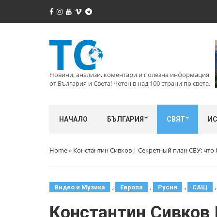
Новини, анализи, коментари и полезна информация
от България и Света! Четен в над 100 страни по света.
НАЧАЛО
БЪЛГАРИЯ
СВЯТ
И
Home
»
Константин Сивков | Секретный план СБУ: что 
,
,
,
Видео и Музика
Европа
Русия
САЩ
Константин Сивков 