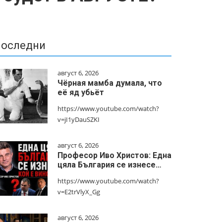
оследни
август 6, 2026
Чёрная мамба думала, что
её яд убьёт
https://www.youtube.com/watch?
v=jI1yDauSZKI
август 6, 2026
Професор Иво Христов: Една
цяла България се изнесе…
https://www.youtube.com/watch?
v=E2trVlyX_Gg
август 6, 2026