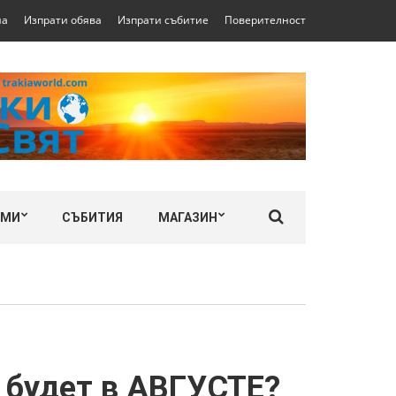
на
Изпрати обява
Изпрати събитие
Поверителност
ЛМИ
СЪБИТИЯ
МАГАЗИН
о будет в АВГУСТЕ?