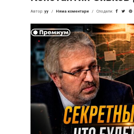
Автор:
yy
Няма коментари
Сподели: