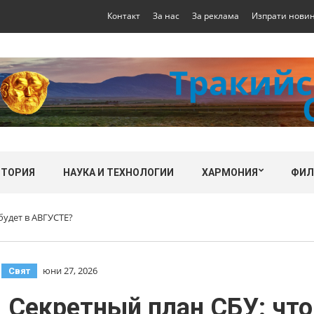
Контакт
За нас
За реклама
Изпрати нови
СТОРИЯ
НАУКА И ТЕХНОЛОГИИ
ХАРМОНИЯ
ФИ
будет в АВГУСТЕ?
,
юни 27, 2026
Свят
| Секретный план СБУ: чт