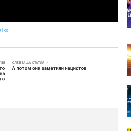
01ks
ТИЯ
СЛЕДВАЩА СТАТИЯ
его
А потом они заметили нацистов
на
го