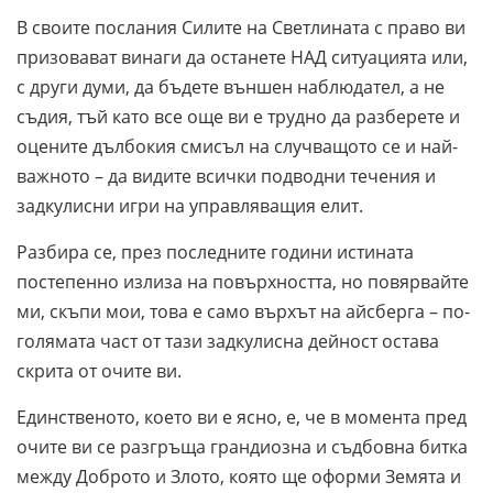
В своите послания Силите на Светлината с право ви
призовават винаги да останете НАД ситуацията или,
с други думи, да бъдете външен наблюдател, а не
съдия, тъй като все още ви е трудно да разберете и
оцените дълбокия смисъл на случващото се и най-
важното – да видите всички подводни течения и
задкулисни игри на управляващия елит.
Разбира се, през последните години истината
постепенно излиза на повърхността, но повярвайте
ми, скъпи мои, това е само върхът на айсберга – по-
голямата част от тази задкулисна дейност остава
скрита от очите ви.
Единственото, което ви е ясно, е, че в момента пред
очите ви се разгръща грандиозна и съдбовна битка
между Доброто и Злото, която ще оформи Земята и