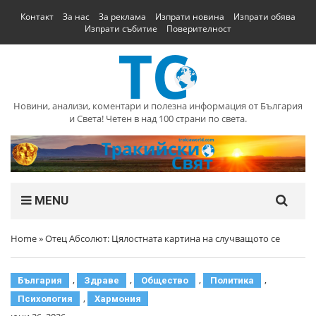
Контакт
За нас
За реклама
Изпрати новина
Изпрати обява
Изпрати събитие
Поверителност
Новини, анализи, коментари и полезна информация от България
и Света! Четен в над 100 страни по света.
MENU
Home
»
Отец Абсолют: Цялостната картина на случващото се
,
,
,
,
България
Здраве
Общество
Политика
,
Психология
Хармония