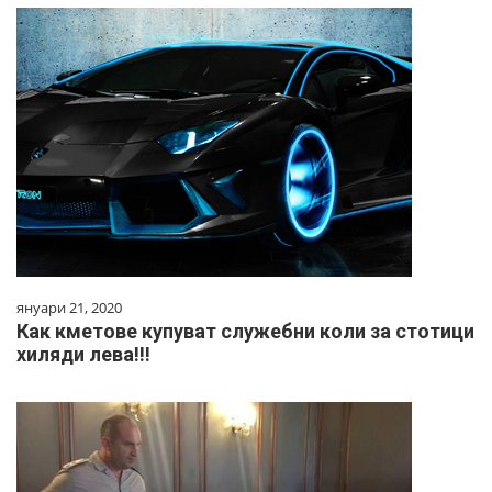
януари 21, 2020
Как кметове купуват служебни коли за стотици
хиляди лева!!!