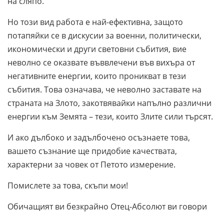
на сляпо.
Но този вид работа е най-ефективна, защото
потапяйки се в дискусии за военни, политически,
икономически и други световни събития, вие
неволно се оказвате въввлечени във вихъра от
негативните енергии, които проникват в тези
събития. Това означава, че неволно заставате на
страната на Злото, закотвявайки напълно различни
енергии към Земята – тези, които Злите сили търсят.
И ако дълбоко и задълбочено осъзнаете това,
вашето съзнание ще придобие качествата,
характерни за човек от Петото измерение.
Помислете за това, скъпи мои!
Обичащият ви безкрайно Отец-Абсолют ви говори