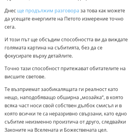
Днес
ще продължим разговора
за това как можете
да усещате енергиите на Петото измерение точно
сега.
И този път ще обсъдим способността ви да виждате
голямата картина на събитията, без да се
фокусирате върху детайлите.
Точно тази способност притежават обитателите на
висшите светове.
Те възприемат заобикалящата ги реалност като
нещо, наподобяващо обширна „мозайка“, в която
всяка част носи свой собствен дълбок смисъл и в
която всички те са неразривно свързани, като едно
събитие неизменно произтича от друго, следвайки
Законите на Вселената и Божествената цел.