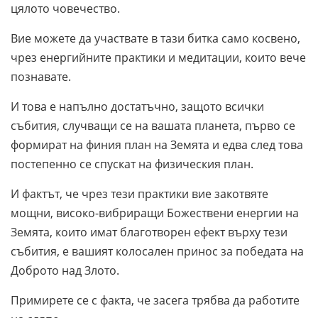
цялото човечество.
Вие можете да участвате в тази битка само косвено,
чрез енергийните практики и медитации, които вече
познавате.
И това е напълно достатъчно, защото всички
събития, случващи се на вашата планета, първо се
формират на финия план на Земята и едва след това
постепенно се спускат на физическия план.
И фактът, че чрез тези практики вие закотвяте
мощни, високо-вибриращи Божествени енергии на
Земята, които имат благотворен ефект върху тези
събития, е вашият колосален принос за победата на
Доброто над Злото.
Примирете се с факта, че засега трябва да работите