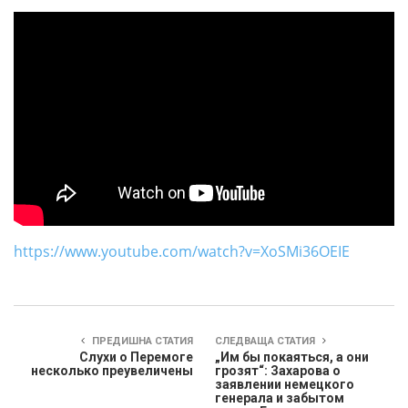
https://www.youtube.com/watch?v=XoSMi36OEIE
ПРЕДИШНА СТАТИЯ
СЛЕДВАЩА СТАТИЯ
Слухи о Перемоге
„Им бы покаяться, а они
несколько преувеличены
грозят“: Захарова о
заявлении немецкого
генерала и забытом