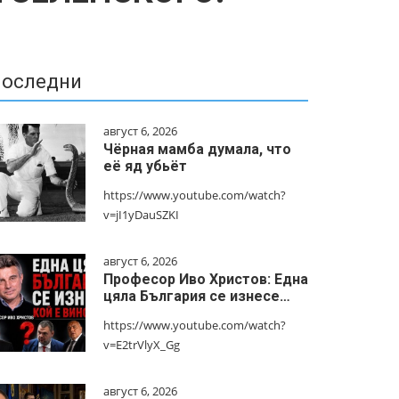
оследни
август 6, 2026
Чёрная мамба думала, что
её яд убьёт
https://www.youtube.com/watch?
v=jI1yDauSZKI
август 6, 2026
Професор Иво Христов: Една
цяла България се изнесе…
https://www.youtube.com/watch?
v=E2trVlyX_Gg
август 6, 2026