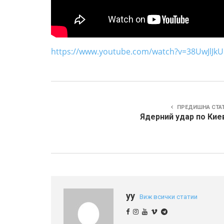
https://www.youtube.com/watch?v=38UwJlJkU
ПРЕДИШНА СТА
Ядерний удар по Кие
yy
Виж всички статии