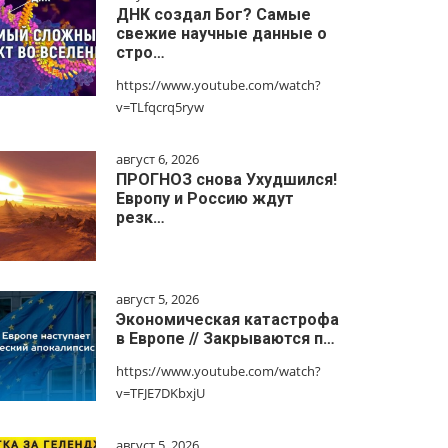
ДНК создал Бог? Самые
свежие научные данные о
стро…
https://www.youtube.com/watch?
v=TLfqcrq5ryw
август 6, 2026
ПРОГНОЗ снова Ухудшился!
Европу и Россию ждут
резк…
август 5, 2026
Экономическая катастрофа
в Европе // Закрываются п…
https://www.youtube.com/watch?
v=TFJE7DKbxjU
август 5, 2026