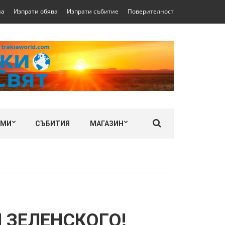
на
Изпрати обява
Изпрати събитие
Поверителност
ЛМИ
СЪБИТИЯ
МАГАЗИН
 ЗЕЛЕНСКОГО!