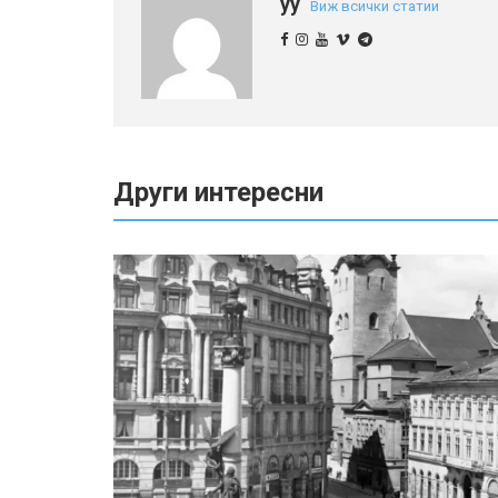
yy
Виж всички статии
Други интересни