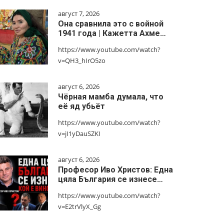
август 7, 2026
Она сравнила это с войной
1941 года | Кажетта Ахме…
https://www.youtube.com/watch?
v=QH3_hIrO5zo
август 6, 2026
Чёрная мамба думала, что
её яд убьёт
https://www.youtube.com/watch?
v=jI1yDauSZKI
август 6, 2026
Професор Иво Христов: Една
цяла България се изнесе…
https://www.youtube.com/watch?
v=E2trVlyX_Gg