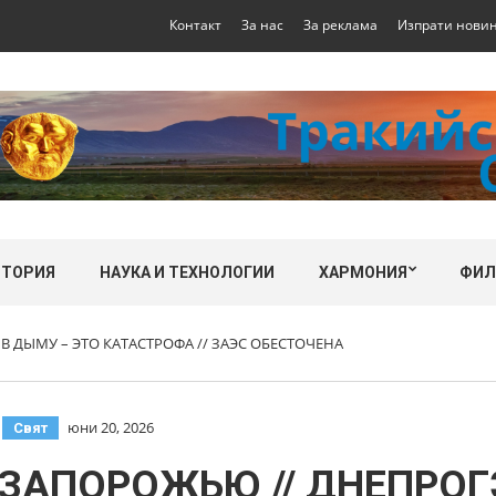
Контакт
За нас
За реклама
Изпрати нови
СТОРИЯ
НАУКА И ТЕХНОЛОГИИ
ХАРМОНИЯ
ФИ
В ДЫМУ – ЭТО КАТАСТРОФА // ЗАЭС ОБЕСТОЧЕНА
,
юни 20, 2026
Свят
ЗАПОРОЖЬЮ // ДНЕПРОГ