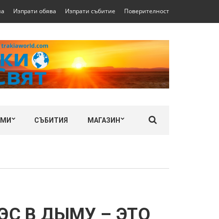
на
Изпрати обява
Изпрати събитие
Поверителност
ЛМИ
СЪБИТИЯ
МАГАЗИН
ЭС В ДЫМУ – ЭТО