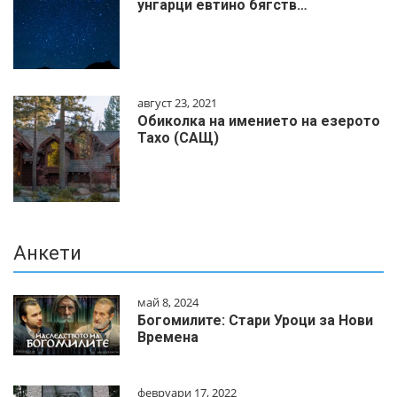
унгарци евтино бягств…
август 23, 2021
Обиколка на имението на езерото
Тахо (САЩ)
Анкети
май 8, 2024
Богомилите: Стари Уроци за Нови
Времена
февруари 17, 2022