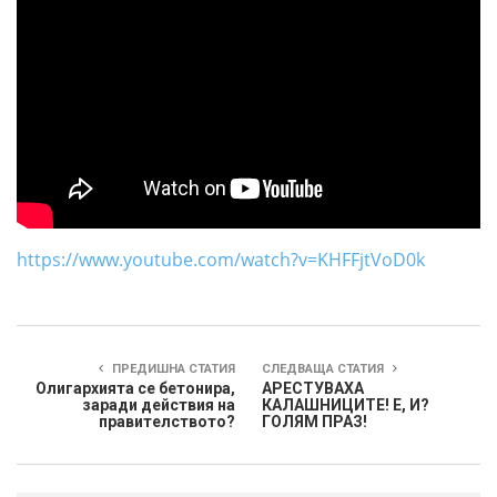
https://www.youtube.com/watch?v=KHFFjtVoD0k
ПРЕДИШНА СТАТИЯ
СЛЕДВАЩА СТАТИЯ
Олигархията се бетонира,
АРЕСТУВАХА
заради действия на
КАЛАШНИЦИТЕ! Е, И?
правителството?
ГОЛЯМ ПРАЗ!