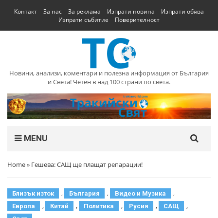
Контакт
За нас
За реклама
Изпрати новина
Изпрати обява
Изпрати събитие
Поверителност
Новини, анализи, коментари и полезна информация от България
и Света! Четен в над 100 страни по света.
MENU
Home
»
Гешева: САЩ ще плащат репарации!
,
,
,
Близък изток
България
Видео и Музика
,
,
,
,
,
Европа
Китай
Политика
Русия
САЩ