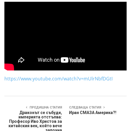
https://www.youtube.com/watch?v=mUlrNbfDGtI
ПРЕДИШНА СТАТИЯ
СЛЕДВАЩА СТАТИЯ
Драконът се събуди,
Иран СМАЗА Америка?!
империята отстъпва:
Професор Иво Христов за
китайския век, който вече
започна