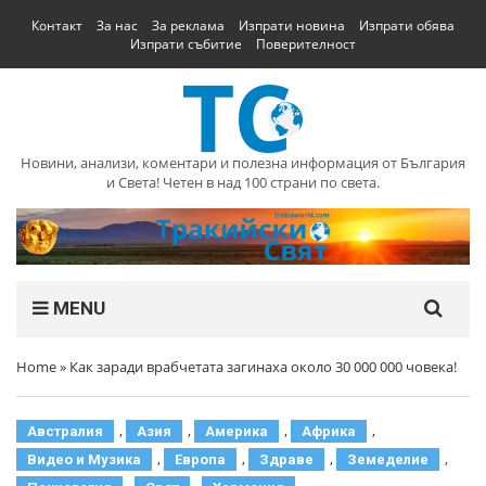
Контакт
За нас
За реклама
Изпрати новина
Изпрати обява
Изпрати събитие
Поверителност
Новини, анализи, коментари и полезна информация от България
и Света! Четен в над 100 страни по света.
MENU
Home
»
Как заради врабчетата загинаха около 30 000 000 човека!
,
,
,
,
Австралия
Азия
Америка
Африка
,
,
,
,
Видео и Музика
Европа
Здраве
Земеделие