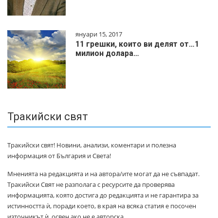
януари 15, 2017
11 грешки, които ви делят от…1
милиoн дoлapa…
Тракийски свят
Тракийски свят! Новини, анализи, коментари и полезна
информация от България и Света!
Мненията на редакцията и на автора/ите могат да не съвпадат.
Тракийски Свят не разполага с ресурсите да проверява
информацията, която достига до редакцията и не гарантира за
истинността ѝ, поради което, в края на всяка статия е посочен
източникът ѝ, освен ако не е авторска.