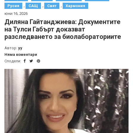
,
,
,
Русия
САЩ
Свят
Хармония
юни 16, 2026
Диляна Гайтанджиева: Документите
на Тулси Габърт доказват
разследването за биолабораториите
Автор:
yy
Няма коментари
Сподели: