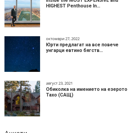
Inside the MOST EXPENSIVE and
HIGHEST Penthouse In…
октомври 27, 2022
Юрти предлагат на все повече
унгарци евтино бягств…
август 23, 2021
Обиколка на имението на езерото
Тахо (САЩ)