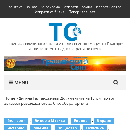
Контакт
За нас
За реклама
Изпрати новина
Изпрати обява
Изпрати събитие
Поверителност
Новини, анализи, коментари и полезна информация от България
и Света! Четен в над 100 страни по света.
MENU
Home
»
Диляна Гайтанджиева: Документите на Тулси Габърт
доказват разследването за биолабораториите
,
,
,
,
България
Видео и Музика
Европа
Здраве
,
,
,
,
Интервю
Мнения
Общество
Политика