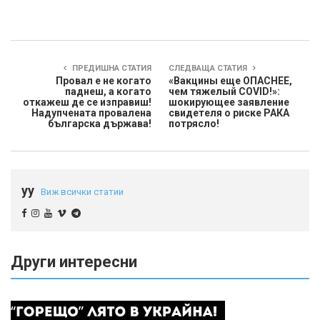
ПРЕДИШНА СТАТИЯ
СЛЕДВАЩА СТАТИЯ
Провал е не когато
«Вакцины еще ОПАСНЕЕ,
паднеш, а когато
чем тяжелый COVID!»:
откажеш де се изправиш!
шокирующее заявление
Надупчената провалена
свидетеля о риске РАКА
българска държава!
потрясло!
yy
Виж всички статии
Други интересни