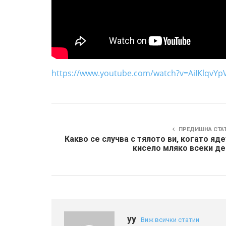
https://www.youtube.com/watch?v=AiIKlqvYpV
ПРЕДИШНА СТА
Какво се случва с тялото ви, когато яд
кисело мляко всеки де
yy
Виж всички статии