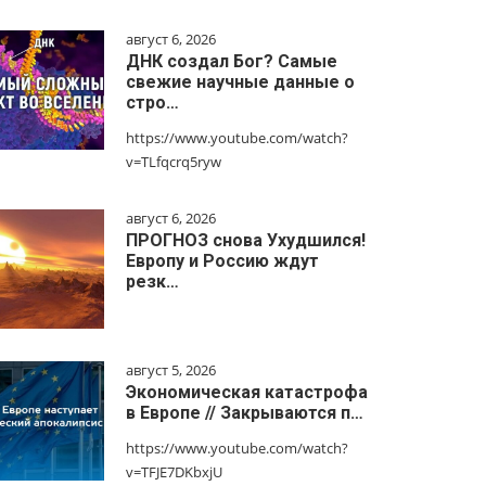
август 6, 2026
ДНК создал Бог? Самые
свежие научные данные о
стро…
https://www.youtube.com/watch?
v=TLfqcrq5ryw
август 6, 2026
ПРОГНОЗ снова Ухудшился!
Европу и Россию ждут
резк…
август 5, 2026
Экономическая катастрофа
в Европе // Закрываются п…
https://www.youtube.com/watch?
v=TFJE7DKbxjU