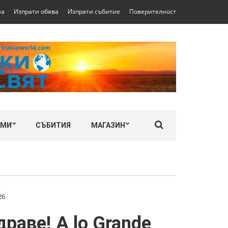
на
Изпрати обява
Изпрати събитие
Поверителност
ЛМИ
СЪБИТИЯ
МАГАЗИН
26
раве! A lo Grande