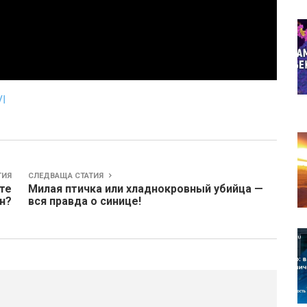
I
ТИЯ
СЛЕДВАЩА СТАТИЯ
ете
Милая птичка или хладнокровный убийца —
н?
вся правда о синице!