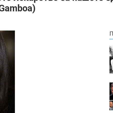
 Gamboa)
П