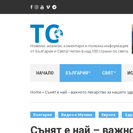
Новини, анализи, коментари и полезна информация
от България и Света! Четен в над 100 страни по света.
НАЧАЛО
БЪЛГАРИЯ
СВЯТ
И
Home
»
Сънят е най – важното лекарство за нашето здр
,
,
,
България
Видео и Музика
Европа
Здр
Сънят е най – важно