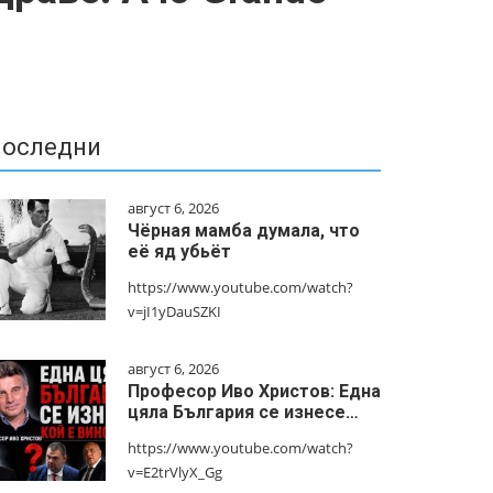
оследни
август 6, 2026
Чёрная мамба думала, что
её яд убьёт
https://www.youtube.com/watch?
v=jI1yDauSZKI
август 6, 2026
Професор Иво Христов: Една
цяла България се изнесе…
https://www.youtube.com/watch?
v=E2trVlyX_Gg