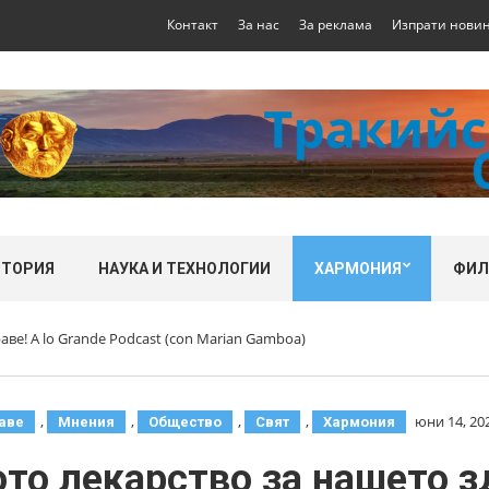
Контакт
За нас
За реклама
Изпрати нови
СТОРИЯ
НАУКА И ТЕХНОЛОГИИ
ХАРМОНИЯ
ФИ
аве! A lo Grande Podcast (con Marian Gamboa)
,
,
,
,
юни 14, 20
аве
Мнения
Общество
Свят
Хармония
то лекарство за нашето зд