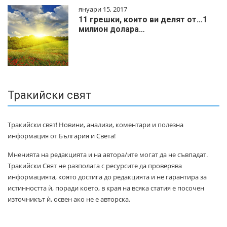
януари 15, 2017
11 грешки, които ви делят от…1
милиoн дoлapa…
Тракийски свят
Тракийски свят! Новини, анализи, коментари и полезна
информация от България и Света!
Мненията на редакцията и на автора/ите могат да не съвпадат.
Тракийски Свят не разполага с ресурсите да проверява
информацията, която достига до редакцията и не гарантира за
истинността ѝ, поради което, в края на всяка статия е посочен
източникът ѝ, освен ако не е авторска.