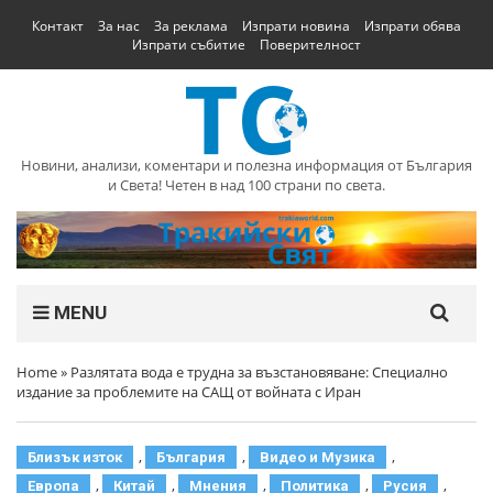
Контакт
За нас
За реклама
Изпрати новина
Изпрати обява
Изпрати събитие
Поверителност
Новини, анализи, коментари и полезна информация от България
и Света! Четен в над 100 страни по света.
MENU
Home
»
Разлятата вода е трудна за възстановяване: Специално
издание за проблемите на САЩ от войната с Иран
,
,
,
Близък изток
България
Видео и Музика
,
,
,
,
,
Европа
Китай
Мнения
Политика
Русия