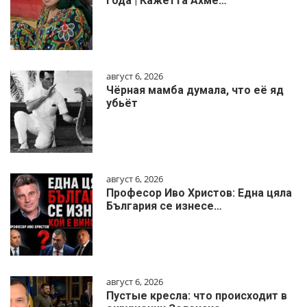
года | Кажетта Ахме…
август 6, 2026
Чёрная мамба думала, что её яд
убьёт
август 6, 2026
Професор Иво Христов: Една цяла
България се изнесе…
август 6, 2026
Пустые кресла: что происходит в