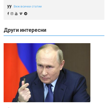
yy
Виж всички статии
Други интересни