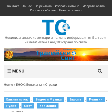
Контакт
За нас
За реклама
Изпрати новина
Изпрати обява
Изпрати събитие
Поверителност
Новини, анализи, коментари и полезна информация от България
и Света! Четен в над 100 страни по света.
MENU
Home
»
ЕНОХ: Великаны и Стражи
,
,
,
,
Близък изток
Видео и Музика
Европа
Религия
,
,
Русия
Свят
Хармония