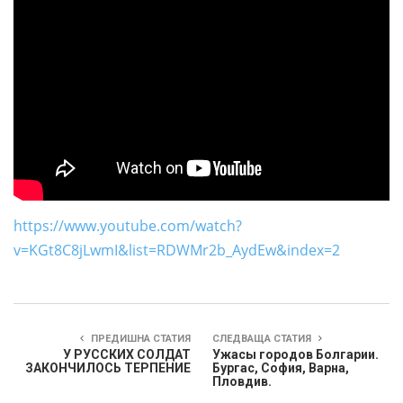
https://www.youtube.com/watch?
v=KGt8C8jLwmI&list=RDWMr2b_AydEw&index=2
ПРЕДИШНА СТАТИЯ
СЛЕДВАЩА СТАТИЯ
У РУССКИХ СОЛДАТ
Ужасы городов Болгарии.
ЗАКОНЧИЛОСЬ ТЕРПЕНИЕ
Бургас, София, Варна,
Пловдив.