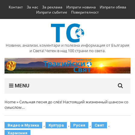
Контакт
За нас
За реклама
Изпрати новина
Изпрати обява
Изпрати събитие
Поверителност
Новини, анализи, коментари и полезна информация от България
и Света! Четен в над 100 страни по света.
MENU
Home
»
Сильная песня до слёз! Настоящий жизненный шансон со
смыслом…
,
,
,
,
Видео и Музика
Култура
Русия
Свят
Хармония