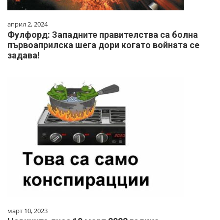
април 2, 2024
Фулфорд: Западните правителства са болна
първоаприлска шега дори когато войната се
задава!
март 10, 2023