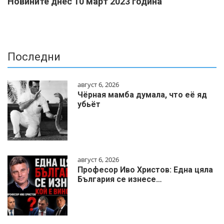
Новините днес 10 март 2023 година
Последни
август 6, 2026
Чёрная мамба думала, что её яд
убьёт
август 6, 2026
Професор Иво Христов: Една цяла
България се изнесе…