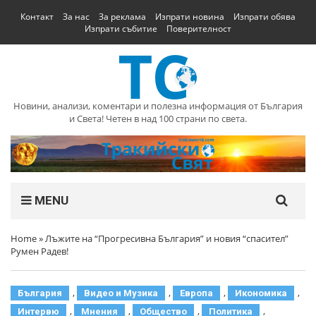
Контакт
За нас
За реклама
Изпрати новина
Изпрати обява
Изпрати събитие
Поверителност
Новини, анализи, коментари и полезна информация от България
и Света! Четен в над 100 страни по света.
MENU
Home
»
Лъжите на “Прогресивна България” и новия “спасител”
Румен Радев!
,
,
,
,
България
Видео и Музика
Европа
Икономика
,
,
,
,
Интервю
Мнения
Общество
Политика