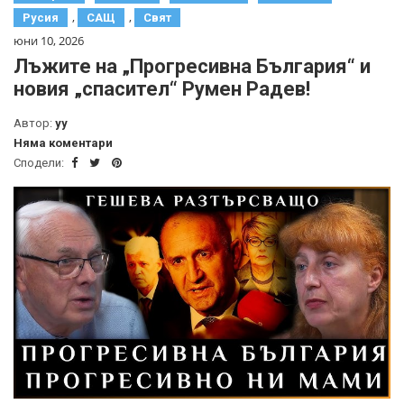
,
,
Русия
САЩ
Свят
юни 10, 2026
Лъжите на „Прогресивна България“ и
новия „спасител“ Румен Радев!
Автор:
yy
Няма коментари
Сподели: