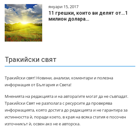
януари 15, 2017
11 грешки, които ви делят от…1
милиoн дoлapa…
Тракийски свят
Тракийски свят! Новини, анализи, коментари и полезна
информация от България и Света!
Мненията на редакцията и на автора/ите могат да не съвпадат.
Тракийски Свят не разполага с ресурсите да проверява
информацията, която достига до редакцията и не гарантира за
истинността ѝ, поради което, в края на всяка статия е посочен
източникът ѝ, освен ако не е авторска.