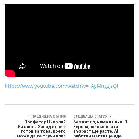
https://www.youtube.com/watch?v=_AgMngzJsQI
ПРЕДИШНА СТАТИЯ
СЛЕДВАЩА СТАТИЯ
Професор Николай
Без вятър, няма вълни. В
Витанов: Западът не е
Европа, пенсионната
готов за това, което
възраст ще расте. AI
може да се случи през
работни места ще яде.